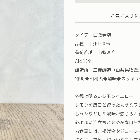
お気に入りに
タイプ 白微発泡
品種 甲州100%
葡萄産地 山梨県産
Alc 12％
醸造所 三養醸造（山梨県牧丘）SNS 
特徴 ◆柑橘系◆酸味◆スッキ
外観は明るいレモンイエロー。
レモンを皮ごと絞ったようなフ
しっかりとした酸味が感じられ
心地よい泡立ちと爽やかな口当
お食事には、揚げ物やジューシ
さらに、アヒージョやパエリア