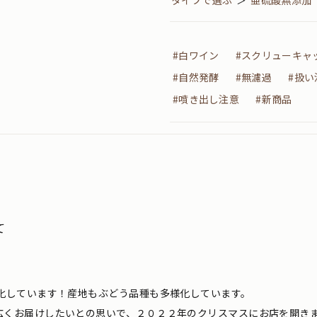
タイプで選ぶ
＞
亜硫酸無添加
#白ワイン
#スクリューキャ
#自然発酵
#無濾過
#扱い
#噴き出し注意
#新商品
て
化しています！産地もぶどう品種も多様化しています。
広くお届けしたいとの思いで、２０２２年のクリスマスにお店を開き