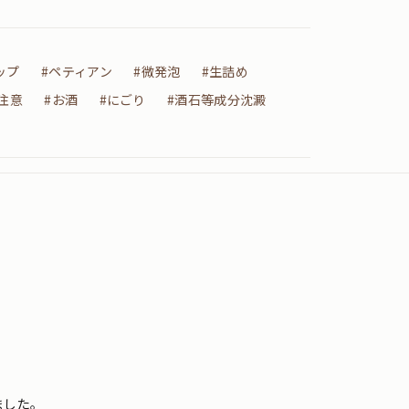
ップ
#ペティアン
#微発泡
#生詰め
注意
#お酒
#にごり
#酒石等成分沈澱
ました。