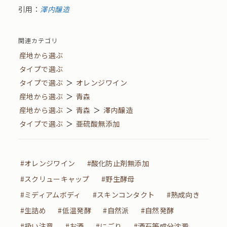
引用：
澤内醸造
関連カテゴリ
産地から選ぶ
タイプで選ぶ
タイプで選ぶ
＞
オレンジワイン
産地から選ぶ
＞
青森
産地から選ぶ
＞
青森
＞
澤内醸造
タイプで選ぶ
＞
亜硫酸無添加
#オレンジワイン
#酸化防止剤無添加
#スクリューキャップ
#野生酵母
#ミディアムボディ
#スキンコンタクト
#熟成向き
#生詰め
#低温発酵
#自然派
#自然発酵
#扱い注意
#お酒
#にごり
#酒石等成分沈澱