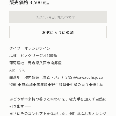
販売価格
3,500
税込
ただいま品切れ中です。
お気に入りに追加
タイプ オレンジワイン
品種 ピノグリージオ100%
葡萄産地 青森県八戸市南郷産
Alc 9％
醸造所 澤内醸造（青森・八戸）SNS @sawauchi.jozo
特徴 ◆無添加◆無濾過◆野生酵母◆柑橘の香り◆優しめ
ぶどうが本来持つ香りと味わいを、極力手を加えず自然に
引き出す——
まさにそのコンセプトを体現した、個性あふれるオレンジ