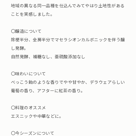
地域の異なる同一品種を仕込んでみてやはり土地性がある
ことを実感しました。
〇醸造について
除梗半分、全房半分でマセラシオンカルボニックを伴う醸
し発酵。
自然発酵、補糖なし、亜硫酸添加なし
〇味わいについて
べっこう飴のような香りでやや甘やか、デラウェアらしい
葡萄の香り、アフターに紅茶の香り。
〇料理のオススメ
エスニックや中華などに。
〇今シーズンについて