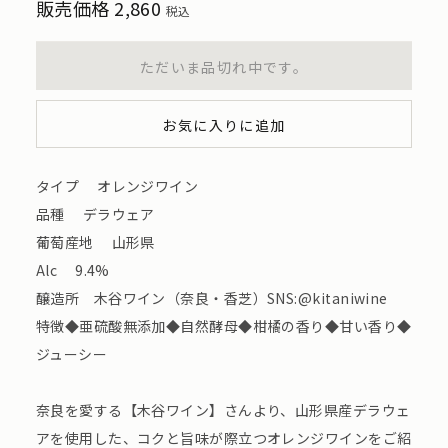
販売価格
2,860
税込
ただいま品切れ中です。
お気に入りに追加
タイプ オレンジワイン
品種 デラウェア
葡萄産地 山形県
Alc 9.4%
醸造所 木谷ワイン（奈良・香芝）SNS:@kitaniwine
特徴◆亜硫酸無添加◆自然酵母◆柑橘の香り◆甘い香り◆
ジューシー
奈良を愛する【木谷ワイン】さんより、山形県産デラウェ
アを使用した、コクと旨味が際立つオレンジワインをご紹