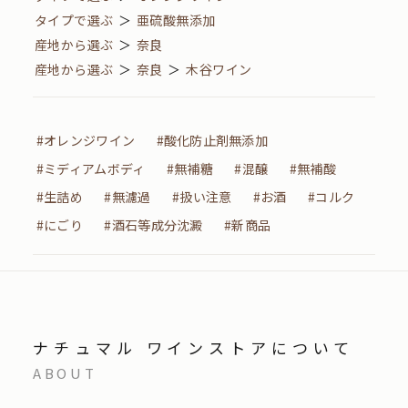
タイプで選ぶ
＞
亜硫酸無添加
産地から選ぶ
＞
奈良
産地から選ぶ
＞
奈良
＞
木谷ワイン
#オレンジワイン
#酸化防止剤無添加
#ミディアムボディ
#無補糖
#混醸
#無補酸
#生詰め
#無濾過
#扱い注意
#お酒
#コルク
#にごり
#酒石等成分沈澱
#新商品
ナチュマル ワインストアについて
ABOUT