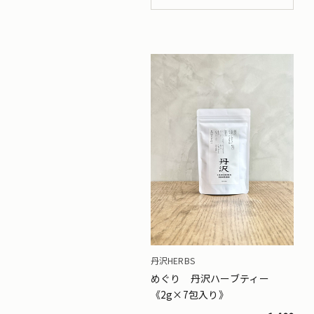
丹沢HERBS
めぐり 丹沢ハーブティー
《2g×7包入り》