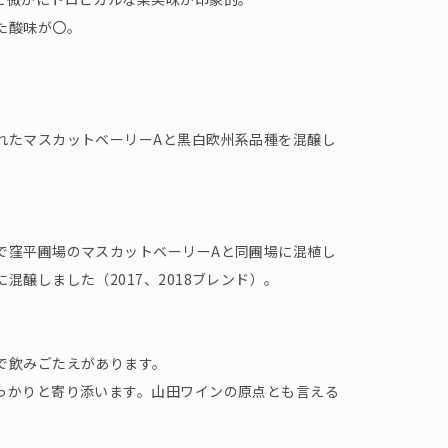
た酸味が〇。
れたマスカットベーリーAと黒白欧州系品種を混醸し
で窪平圃場のマスカットベーリーAと同圃場に混植し
混醸しました（2017、2018ブレンド）。
で飲みごたえがあります。
っかりと寄り添います。山田ワインの原点とも言える