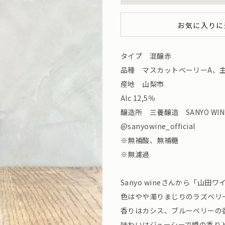
お気に入りに
タイプ 混醸赤
品種 マスカットベーリーA、
産地 山梨市
Alc 12,5％
醸造所 三養醸造 SANYO WIN
@sanyowine_official
※無補酸、無補糖
※無濾過
Sanyo wineさんから「山
色はやや濁りまじりのラズベリ
香りはカシス、ブルーベリーの
味わいはジューシーで樽の香り