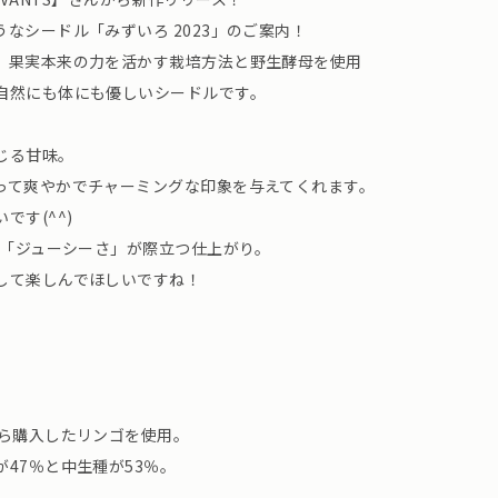
なシードル「みずいろ 2023」のご案内！
、果実本来の力を活かす栽培方法と野生酵母を使用
自然にも体にも優しいシードルです。
じる甘味。
って爽やかでチャーミングな印象を与えてくれます。
です(^^)
り「ジューシーさ」が際立つ仕上がり。
して楽しんでほしいですね！
から購入したリンゴを使用。
47％と中生種が53％。