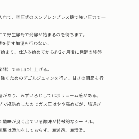
入れて、空圧式のメンブレンプレス機で強い圧力で一
にて野生酵母で発酵が始まるのを待ちます。
酵を促す加温も行わない。
が始まり、仕込み始めてから約2ヶ月後に発酵の終盤
発酵）で辛口に仕上げる。
り除くためのデゴルジュマンを行い、甘さの調節も行
糖があり、みずいろとしてはボリューム感がある。
グで瓶詰めしたのでガス圧はやや高めだが、強過ぎ
た酸味が良く出ている酸味が特徴的なシードル。
硫酸は添加をしておらず、無濾過、無清澄。