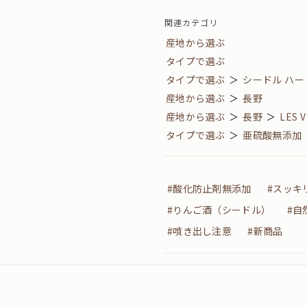
関連カテゴリ
産地から選ぶ
タイプで選ぶ
タイプで選ぶ
＞
シードル ハ
産地から選ぶ
＞
長野
産地から選ぶ
＞
長野
＞
LES V
タイプで選ぶ
＞
亜硫酸無添加
#酸化防止剤無添加
#スッキ
#りんご酒（シードル）
#自
#噴き出し注意
#新商品