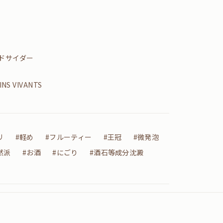
ードサイダー
INS VIVANTS
リ
#軽め
#フルーティー
#王冠
#微発泡
然派
#お酒
#にごり
#酒石等成分沈澱