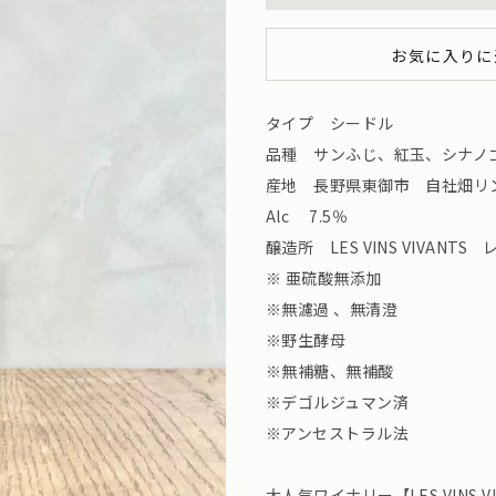
お気に入りに
タイプ シードル
品種 サンふじ、紅玉、シナノ
産地 長野県東御市 自社畑リ
Alc 7.5％
醸造所 LES VINS VIVAN
※ 亜硫酸無添加
※無濾過 、無清澄
※野生酵母
※無補糖、無補酸
※デゴルジュマン済
※アンセストラル法
大人気ワイナリー【LES VINS 