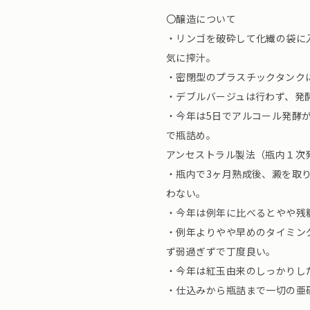
〇醸造について
・リンゴを破砕して化繊の袋に
気に搾汁。
・密閉型のプラスチックタンク
・デブルバージュは行わず、発
・今年は5日でアルコール発酵
で瓶詰め。
アンセストラル製法（瓶内１次
・瓶内で3ヶ月熟成後、澱を取
わない。
・今年は例年に比べるとやや残
・例年よりやや早めのタイミン
ず弱過ぎずで丁度良い。
・今年は紅玉由来のしっかりし
・仕込みから瓶詰まで一切の亜