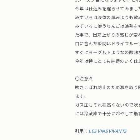
今年は仕込みを遅らせてみまし
みずいろは液体の厚みよりも飲
みずいろに使うりんごは追熟を
た事で、出来上がりの感じが変
口に含んだ瞬間はドライフルー
すぐにヨーグルトようなの酸味
今年は特にとても納得のいく仕
〇注意点
吹きこぼれ防止のため澱を取り
ます。
ガス圧もそれ程高くないので吹
には冷蔵庫で十分に冷やして瓶
引用：
LES VINS VIVANTS