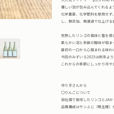
優しい泡が包み込んでくれるよう
化学農薬、化学肥料を使用せず
し、無添加、無濾過で仕上げる
完熟したリンゴの風味と蜜を感
柔らかい泡と余韻の酸味が相ま
最初の一口から心掴まれる味わい
今回のみずいろ2023は例年よ
これからの季節にしっかり冷や
作り手さんから
〇りんごについて
自社畑で栽培したリンゴとJA
品種構成はサンふじ（晩生種）が