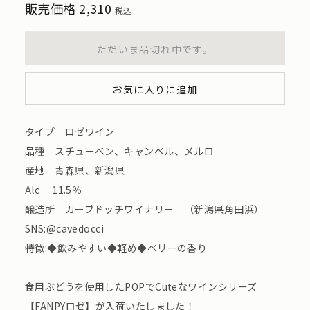
販売価格
2,310
税込
ただいま品切れ中です。
お気に入りに追加
タイプ ロゼワイン
品種 スチューベン、キャンベル、メルロ
産地 青森県、新潟県
Alc 11.5％
醸造所 カーブドッチワイナリー （新潟県角田浜）
SNS:@cavedocci
特徴:◆飲みやすい◆軽め◆ベリーの香り
食用ぶどうを使用したPOPでCuteなワインシリーズ
【FANPYロゼ】が入荷いたしました！