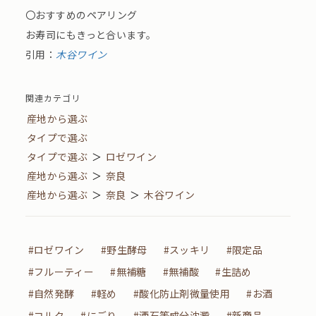
〇おすすめのペアリング
お寿司にもきっと合います。
引用：
木谷ワイン
関連カテゴリ
産地から選ぶ
タイプで選ぶ
タイプで選ぶ
＞
ロゼワイン
産地から選ぶ
＞
奈良
産地から選ぶ
＞
奈良
＞
木谷ワイン
#ロゼワイン
#野生酵母
#スッキリ
#限定品
#フルーティー
#無補糖
#無補酸
#生詰め
#自然発酵
#軽め
#酸化防止剤微量使用
#お酒
#コルク
#にごり
#酒石等成分沈澱
#新商品