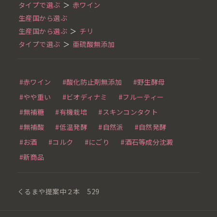
タイプで選ぶ
＞
赤ワイン
生産国から選ぶ
生産国から選ぶ
＞
チリ
タイプで選ぶ
＞
亜硫酸無添加
#赤ワイン
#酸化防止剤無添加
#野生酵母
#やや重い
#ビオディナミ
#フルーティー
#無補糖
#有機栽培
#スキンコンタクト
#無補酸
#低温発酵
#自然派
#自然発酵
#お酒
#コルク
#にごり
#酒石等成分沈澱
#新商品
くるまや提案中２本 529