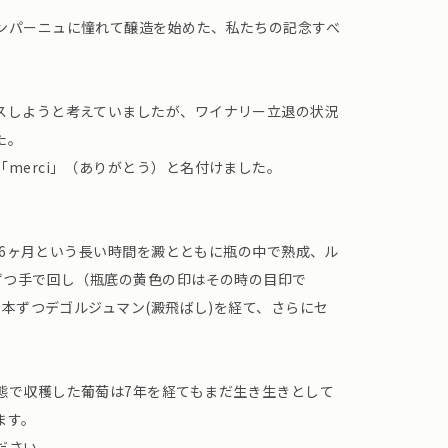
ンパーニュに憧れて醸造を始めた、私たちの記念すべ
スしようと考えていましたが、ワイナリー立退の状況
た。
merci」（ありがとう）と名付けました。
め、36ヶ月という長い時間を澱とともに瓶の中で熟成、ル
しずつ手で回し（瓶底の黄色の印はその時の目印で
り1本ずつデゴルジュマン(澱飛ばし)を経て、さらにセ
態で収穫した葡萄は7年を経てもまだ生き生きとして
ます。
ださい。