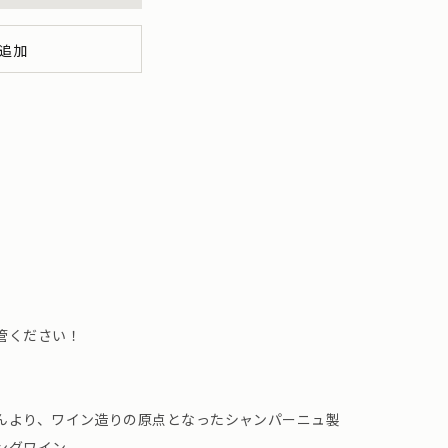
追加
管ください！
んより、ワイン造りの原点となったシャンパーニュ製
ングワイン。