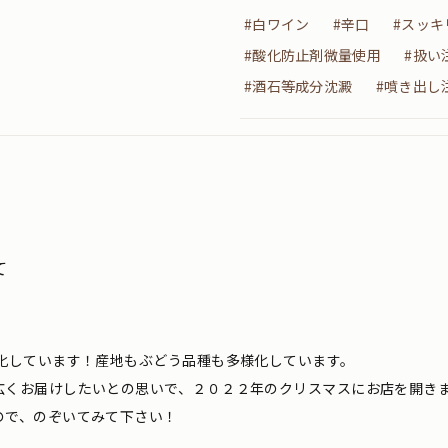
#白ワイン
#辛口
#スッキ
#酸化防止剤微量使用
#扱い
#酒石等成分沈澱
#噴き出し
て
化しています！産地もぶどう品種も多様化しています。
広くお届けしたいとの思いで、２０２２年のクリスマスにお店を開き
ので、のぞいてみて下さい！