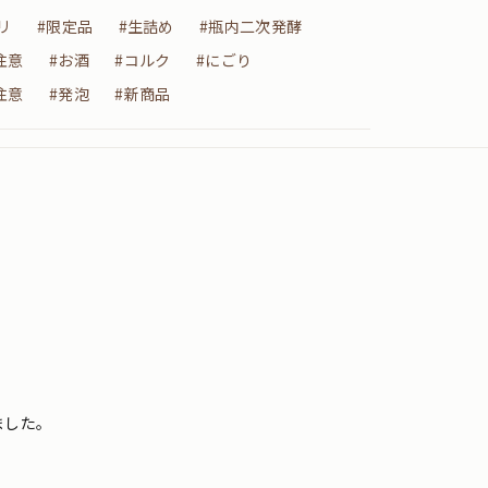
リ
#限定品
#生詰め
#瓶内二次発酵
注意
#お酒
#コルク
#にごり
注意
#発泡
#新商品
ました。