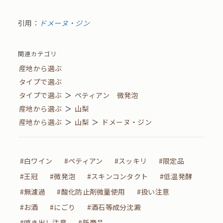
引用：
ドメーヌ・ジン
関連カテゴリ
産地から選ぶ
タイプで選ぶ
タイプで選ぶ
＞
ペティアン 微発泡
産地から選ぶ
＞
山梨
産地から選ぶ
＞
山梨
＞
ドメーヌ・ジン
#白ワイン
#ペティアン
#スッキリ
#限定品
#王冠
#微発泡
#スキンコンタクト
#低温発酵
#無濾過
#酸化防止剤微量使用
#扱い注意
#お酒
#にごり
#酒石等成分沈澱
#噴き出し注意
#新商品