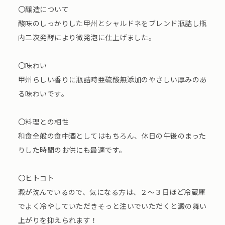
〇醸造について
酸味のしっかりした甲州とシャルドネをブレンド瓶詰し瓶
内二次発酵により微発泡に仕上げました。
〇味わい
甲州らしい香りに瓶詰時亜硫酸無添加のやさしい厚みのあ
る味わいです。
〇料理との相性
和食全般の食中酒としてはもちろん、休日の午後のまった
りした時間のお供にも最適です。
〇ヒトコト
澱が沈んでいるので、気になる方は、２～３日ほど冷蔵庫
でよく冷やしていただきそっと注いでいただくと澱の舞い
上がりを抑えられます！