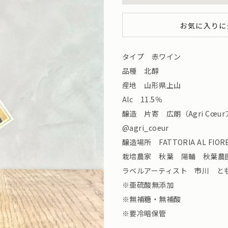
お気に入りに
タイプ 赤ワイン
品種 北醇
産地 山形県上山
Alc 11.5％
醸造 片寄 広朗（Agri Cœu
@agri_coeur
醸造場所 FATTORIA AL FI
栽培農家 秋葉 陽輔 秋葉農園
ラベルアーティスト 市川 ともか I
※亜硫酸無添加
※無補糖・無補酸
※要冷暗保管