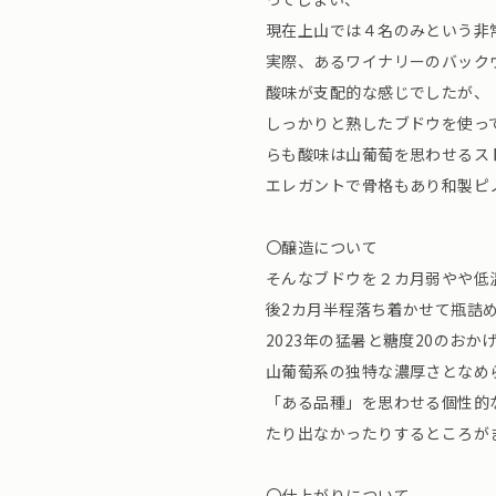
現在上山では４名のみという非
実際、あるワイナリーのバック
酸味が支配的な感じでしたが、
しっかりと熟したブドウを使っ
らも酸味は山葡萄を思わせるス
エレガントで骨格もあり和製ピ
〇醸造について
そんなブドウを２カ月弱やや低
後2カ月半程落ち着かせて瓶詰
2023年の猛暑と糖度20のお
山葡萄系の独特な濃厚さとなめ
「ある品種」を思わせる個性的
たり出なかったりするところが
〇仕上がりについて