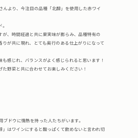
』片寄さんより、今注目の品種「北醇」を使用した赤ワイ
ド。
すが、時間経過と共に果実味が膨らみ、品種特有の
香りが共に現れ、とても奥行のある仕上がりになって
味も感じれ、バランスがよく感じられると思います！
げた野菜と共に合わせてお楽しみください！
。
ン用ブドウに情熱を持った人たちがいます。
醇」はワインにすると酸っぱくて飲めないと言われ切