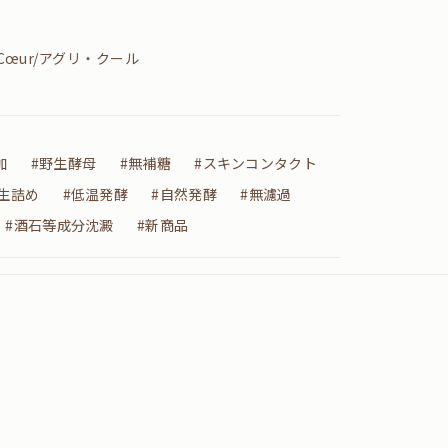
i‑Cœur/アグリ・クール
加
#野生酵母
#無補糖
#スキンコンタクト
#生詰め
#低温発酵
#自然発酵
#無濾過
#酒石等成分沈澱
#新商品