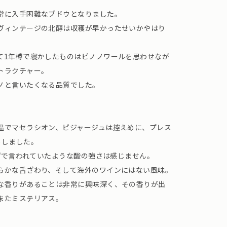
常に入手困難なブドウとなりました。
ヴィンテージの北醇は収穫が早かったせいかやはり
て1年樽で寝かしたものはピノノワールを思わせなが
トラクチャー。
ノと言いたくなる品質でした。
温でマセラシオン、ピジャージュは控えめに、プレス
めしました。
かげで言われていたような酸の強さは感じません。
らかな舌ざわり、そして海外のワインにはない風味。
な香りがあることは非常に興味深く、その香りが出
またミステリアス。