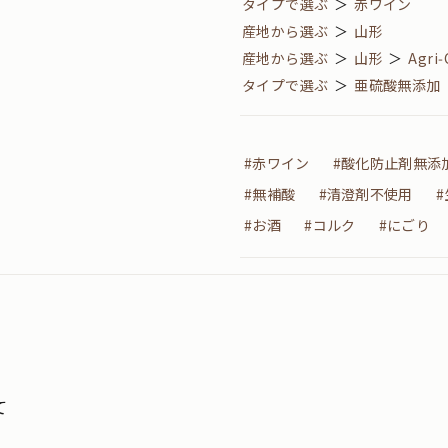
タイプで選ぶ
＞
赤ワイン
産地から選ぶ
＞
山形
産地から選ぶ
＞
山形
＞
Agr
タイプで選ぶ
＞
亜硫酸無添加
#赤ワイン
#酸化防止剤無添
#無補酸
#清澄剤不使用
#お酒
#コルク
#にごり
て