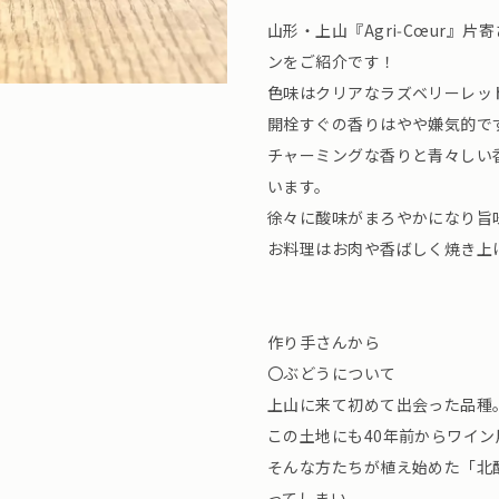
山形・上山『Agri‑Cœur
ンをご紹介です！
色味はクリアなラズベリーレッ
開栓すぐの香りはやや嫌気的で
チャーミングな香りと青々しい
います。
徐々に酸味がまろやかになり旨
お料理はお肉や香ばしく焼き上
作り手さんから
〇ぶどうについて
上山に来て初めて出会った品種
この土地にも40年前からワイ
そんな方たちが植え始めた「北
ってしまい、