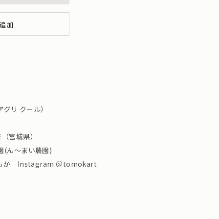
追加
rアグリ クール）
ORE（宮城県）
(ん～まい農園)
nstagram ＠tomokart