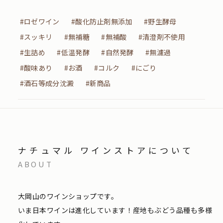
#ロゼワイン
#酸化防止剤無添加
#野生酵母
#スッキリ
#無補糖
#無補酸
#清澄剤不使用
#生詰め
#低温発酵
#自然発酵
#無濾過
#酸味あり
#お酒
#コルク
#にごり
#酒石等成分沈澱
#新商品
ナチュマル ワインストアについて
ABOUT
大岡山のワインショップです。
いま日本ワインは進化しています！産地もぶどう品種も多様