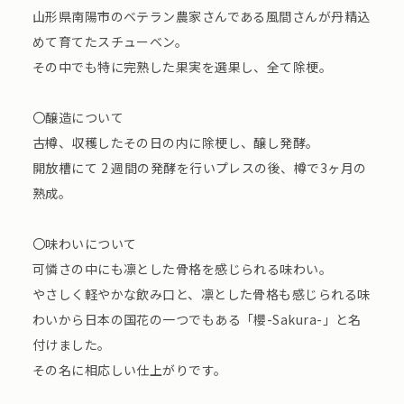
山形県南陽市のベテラン農家さんである風間さんが丹精込
めて育てたスチューベン。
その中でも特に完熟した果実を選果し、全て除梗。
〇醸造について
古樽、収穫したその日の内に除梗し、醸し発酵。
開放槽にて 2 週間の発酵を行いプレスの後、樽で3ヶ月の
熟成。
〇味わいについて
可憐さの中にも凛とした骨格を感じられる味わい。
やさしく軽やかな飲み口と、凛とした骨格も感じられる味
わいから日本の国花の一つでもある「櫻-Sakura-」と名
付けました。
その名に相応しい仕上がりです。