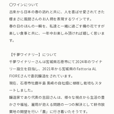
〇ワインについて
古来から日本の春の訪れと共に、人を喜ばせ愛されてきた
櫻まさに風間さんのお人柄を表現するワインです。
春の日のほんの一瞬を、私達と一緒に過ごす機の花ですが
楽しい食事と共に、一年中お楽しみ頂ければ嬉しく思いま
す。
【千夢ワイナリー】について
千夢ワイナリーさんは宮城県石巻市にて2024年のワイナ
リー設立を目指し、2021年から宮城県のFattoria AL
FIOREさんで委託醸造をされています。
現在、石巻市牡鹿半島 黒崎の自社畑に植樹し栽培もスタ
ートしました。
醸造家であり代表の吉田さんは、様々な視点から生活の豊
かさや福祉、雇用が抱える問題の一つの解決として耕作放
棄地の開墾を行い「農」に行き着いたそうです。