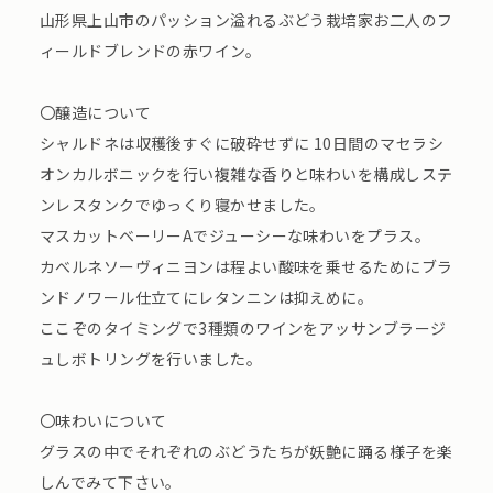
山形県上山市のパッション溢れるぶどう栽培家お二人のフ
ィールドブレンドの赤ワイン。
〇醸造について
シャルドネは収穫後すぐに破砕せずに 10日間のマセラシ
オンカルボニックを行い複雑な香りと味わいを構成しステ
ンレスタンクでゆっくり寝かせました。
マスカットベーリーAでジューシーな味わいをプラス。
カべルネソーヴィニヨンは程よい酸味を乗せるためにブラ
ンドノワール仕立てにレタンニンは抑えめに。
ここぞのタイミングで3種類のワインをアッサンブラージ
ュしボトリングを行いました。
〇味わいについて
グラスの中でそれぞれのぶどうたちが妖艶に踊る様子を楽
しんでみて下さい。