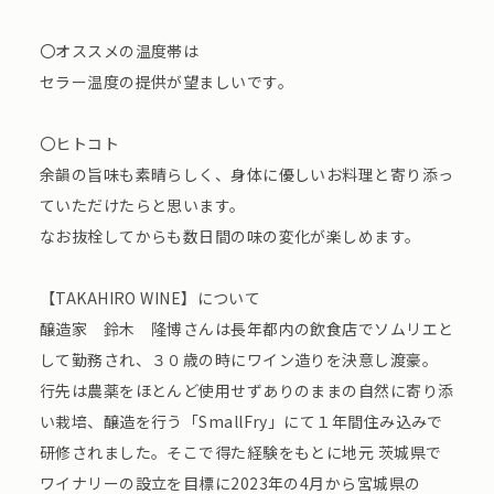
〇オススメの温度帯は
セラー温度の提供が望ましいです。
〇ヒトコト
余韻の旨味も素晴らしく、身体に優しいお料理と寄り添っ
ていただけたらと思います。
なお抜栓してからも数日間の味の変化が楽しめます。
【TAKAHIRO WINE】について
醸造家 鈴木 隆博さんは長年都内の飲食店でソムリエと
して勤務され、３０歳の時にワイン造りを決意し渡豪。
行先は農薬をほとんど使用せずありのままの自然に寄り添
い栽培、醸造を行う「SmallFry」にて１年間住み込みで
研修されました。そこで得た経験をもとに地元 茨城県で
ワイナリーの設立を目標に2023年の4月から宮城県の