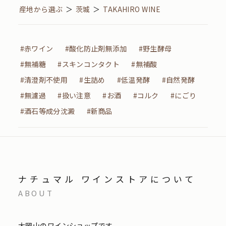
産地から選ぶ
＞
茨城
＞
TAKAHIRO WINE
#赤ワイン
#酸化防止剤無添加
#野生酵母
#無補糖
#スキンコンタクト
#無補酸
#清澄剤不使用
#生詰め
#低温発酵
#自然発酵
#無濾過
#扱い注意
#お酒
#コルク
#にごり
#酒石等成分沈澱
#新商品
ナチュマル ワインストアについて
ABOUT
大岡山のワインショップです。