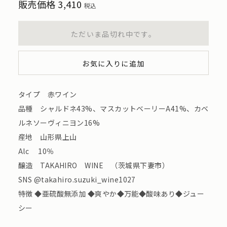
販売価格
3,410
税込
ただいま品切れ中です。
お気に入りに追加
タイプ 赤ワイン
品種 シャルドネ43%、マスカットベーリーA41%、カベ
ルネソーヴィニヨン16%
産地 山形県上山
Alc 10％
醸造 TAKAHIRO WINE （茨城県下妻市）
SNS @takahiro.suzuki_wine1027
特徴 ◆亜硫酸無添加 ◆爽やか◆万能◆酸味あり◆ジュー
シー