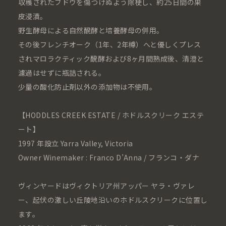
収穫されたブドウを傷つけぬよう除梗し、約25日間の果
皮浸漬。
野生酵母による自然醗酵と培養酵母の併用。
その後フレンチオーク（1年、2年樽）へと優しくプレス
されマロラクティック醗酵および8ヶ月間熟成後、清澄と
濾過はせずに瓶詰される。
少量の酸化防止剤以外の添加物は不使用。
【HODDLES CREEK ESTATE / ホドルスクリーク エステ
ート】
1997 年設立 Yarra Valley, Victoria
Owner Winemaker : Franco D’Anna / フランコ・ダナ
ヴィンヤードはヴィクトリア州アッパー ヤラ・ヴァレ
ー、起伏の激しい丘陵地沿いのホドルスクリークに位置し
ます。