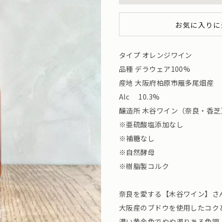
お気に入りに
タイプ オレンジワイン
品種 デラウェア100%
産地 大阪府柏原市雁多尾畑産
Alc 10.3%
醸造所 木谷ワイン（奈良・香芝
※亜硫酸塩添加なし
※補糖なし
※自然酵母
※樹脂製コルク
奈良を愛する【木谷ワイン】さ
大阪産のブドウを使用したコク
濃い黄金色でやや濁りある色調