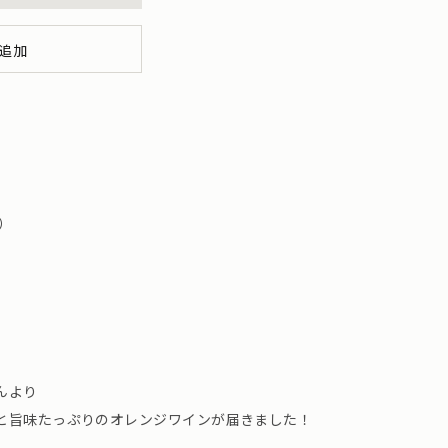
追加
）
んより
と旨味たっぷりのオレンジワインが届きました！
。