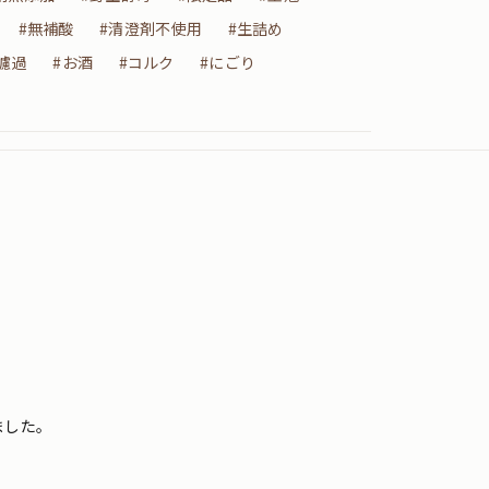
#無補酸
#清澄剤不使用
#生詰め
濾過
#お酒
#コルク
#にごり
ました。