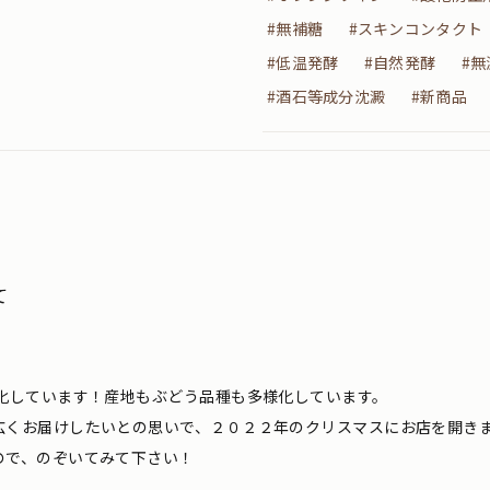
#無補糖
#スキンコンタクト
#低温発酵
#自然発酵
#無
#酒石等成分沈澱
#新商品
て
化しています！産地もぶどう品種も多様化しています。
広くお届けしたいとの思いで、２０２２年のクリスマスにお店を開き
ので、のぞいてみて下さい！