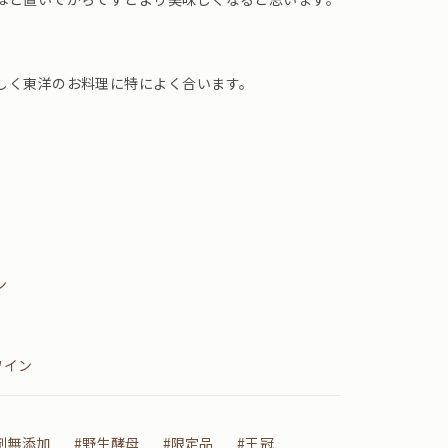
しく東洋のお料理に特によく合います。
ン
ワイン
剤無添加
#野生酵母
#限定品
#王冠