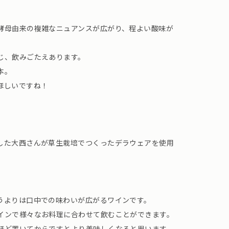
酵母由来の複雑なニュアンスが広がり、程よい酸味が
じ、飲みごたえあります。
本。
ほしいですね！
した大西さんが草生栽培でつくったデラウェアを使用
うよりは口中での味わいが広がるワインです。
インで様々なお料理に合わせて飲むことができます。
ほど置いてからですとより美味しくなると思います。