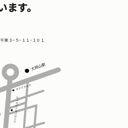
います。
区南千束３−５−１１−１０１