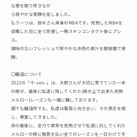
な梗を取り除きなが
ら穏やかな発酵を促しました。
もう一つは、鈴木さん渾身のMBAです。完熟したMBAを
収穫した日に全て除梗し一晩スキンコンタクト後にプレ
ス。
雑味のないフレッシュで鮮やかな赤色の果汁を開放槽で発
酵。
〇醸造について
2022の「千-sen-」は、大野さんが大切に育てていた一本
の樹が、最後に私達に残してくれた(樹の上で出来た完熟
メルロー)レーズンも一緒に醸しております。
畑でも醸造所でも、私達は葡萄と向き合い、その意志を感
じ、尊重してきました。
命の最後に、全力で果実を完熟させて私達に託してくれた
メルローの樹に敬意を払い全てのレーズンを一日かけて手