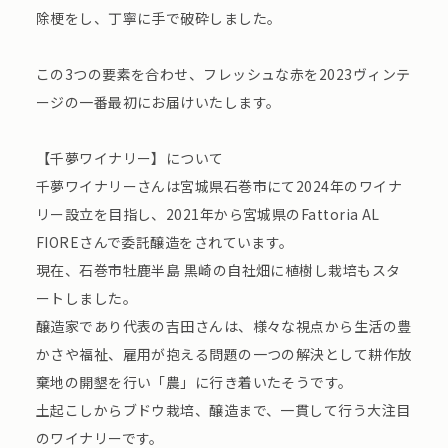
除梗をし、丁寧に手で破砕しました。
この3つの要素を合わせ、フレッシュな赤を2023ヴィンテ
ージの一番最初にお届けいたします。
【千夢ワイナリー】について
千夢ワイナリーさんは宮城県石巻市にて2024年のワイナ
リー設立を目指し、2021年から宮城県のFattoria AL
FIOREさんで委託醸造をされています。
現在、石巻市牡鹿半島 黒崎の自社畑に植樹し栽培もスタ
ートしました。
醸造家であり代表の吉田さんは、様々な視点から生活の豊
かさや福祉、雇用が抱える問題の一つの解決として耕作放
棄地の開墾を行い「農」に行き着いたそうです。
土起こしからブドウ栽培、醸造まで、一貫して行う大注目
のワイナリーです。