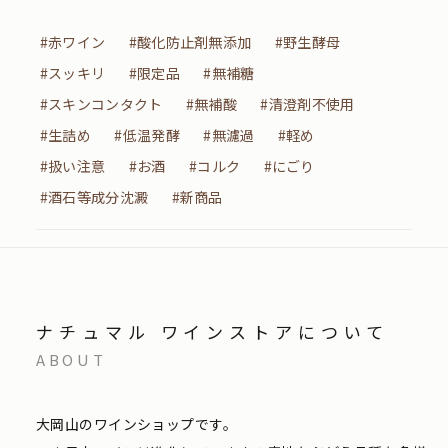
#赤ワイン
#酸化防止剤無添加
#野生酵母
#スッキリ
#限定品
#無補糖
#スキンコンタクト
#無補酸
#清澄剤不使用
#生詰め
#低温発酵
#無濾過
#軽め
#扱い注意
#お酒
#コルク
#にごり
#酒石等成分沈澱
#新商品
ナチュマル ワインストアについて
ABOUT
大岡山のワインショップです。