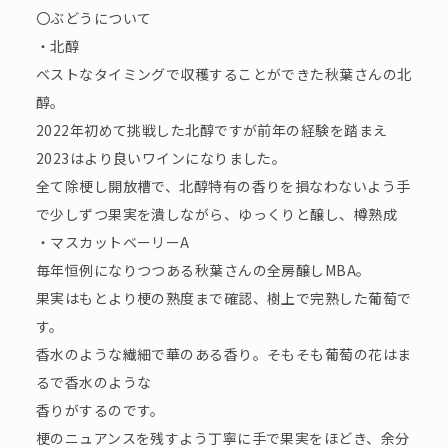
〇ぶどうについて
・北醇
ベストなタイミングで収穫することができた秋葉さんの北
醇。
2022年初めて挑戦した北醇ですが前年の経験を踏まえ
2023はより良いワインになりました。
全て除梗し開放槽で、北醇特有の香りを損なわないよう手
で少しずつ果実を潰しながら、ゆっくりと醸し、樽熟成
・マスカットベーリーA
毎年恒例になりつつある秋葉さんの全房醸しMBA。
果実はもとより梗の熟度まで確認、樹上で完熟した葡萄で
す。
香水のような繊細で華のある香り。そもそも葡萄の花はま
るで香水のような
香りがするのです。
梗のニュアンスを残すよう丁寧に手で果実をほどき、余分