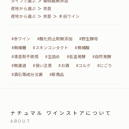
タイプで選ぶ
＞
亜硫酸無添加
産地から選ぶ
＞
奈良
産地から選ぶ
＞
奈良
＞
木谷ワイン
#赤ワイン
#酸化防止剤無添加
#野生酵母
#無補糖
#スキンコンタクト
#無補酸
#清澄剤不使用
#生詰め
#低温発酵
#自然発酵
#無濾過
#扱い注意
#お酒
#コルク
#にごり
#酒石等成分沈澱
#新商品
ナチュマル ワインストアについて
ABOUT