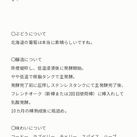
〇ぶどうについて
北海道の葡萄は本当に素晴らしいですね。
〇醸造について
除梗破砕し、低温浸漬後に発酵開始。
やや低温で樹脂タンクで主発酵。
発酵完了前に圧搾しステンレスタンクにて主発酵完了後、
フレンチオーク（新樽または2回目使用樽）に樽入れして
乳酸発酵。
10カ月の樽熟成後に瓶詰め。
〇味わいについて
コーヒー、ラズベリー、チェリー、スパイス、ハーブ、