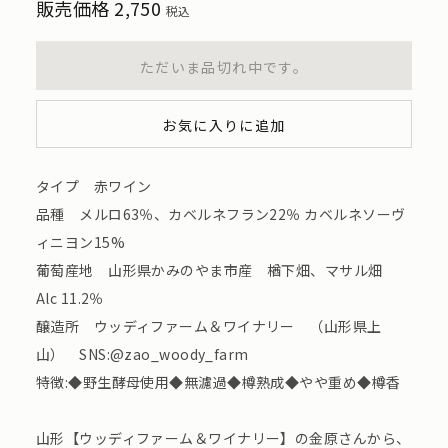
販売価格
2,750
税込
ただいま品切れ中です。
お気に入りに追加
タイプ 赤ワイン
品種 メルロ63％、カベルネフラン22％ カベルネソーヴ
ィニヨン15%
葡萄産地 山形県かみのやま市産 楢下畑、マサル畑
Alc 11.2％
醸造所 ウッディファーム＆ワイナリー （山形県上
山） SNS:@zao_woody_farm
特徴:◆野生酵母使用◆無濾過◆樽熟成◆やや重め◆樽香
山形【ウッディファーム＆ワイナリー】の金原さんから、