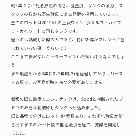
約3年ぶりに見る熟度の高さ、健全度、タンクの余力、ス
タッフの数から野生酵母による発酵を採用しています。
全てのロットは2019VTの上級ワイン【Yメルロ・カベフ
ラ・カベソー】と同じタンクです。
違うのは熟成した樽のみであり、特に新樽がブレンドに含
まれていない事…ぐらいです。
ここまで贅沢なレギュラーワインは今後は中々ないでしょ
う。
また瓶詰めから3年(2023年時点)を経過してからリリース
する事で、お客様が時を待つ必要がありません。
収穫の際に熟度でコンテナを分け、Goodと判断されたブ
ドウのみを除梗破砕しタンクへ仕込みました。
畑と品種で分けたロットは4種類あり、それぞれ酵母が動
き出すまでの2～7日間の低温浸漬を経て、発酵を開始し
ました。