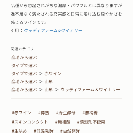
品種から想起されがちな濃厚・パワフルとは異なりますが
過不足なく満たされる充実感と日常に溶け込む穏やかさを
感じるワインです。
引用：
ウッディファーム&ワイナリー
関連カテゴリ
産地から選ぶ
タイプで選ぶ
タイプで選ぶ
＞
赤ワイン
産地から選ぶ
＞
山形
産地から選ぶ
＞
山形
＞
ウッディファーム＆ワイナリー
#赤ワイン
#樽熟
#野生酵母
#無補糖
#スキンコンタクト
#無補酸
#清澄剤不使用
#生詰め
#低温発酵
#自然発酵