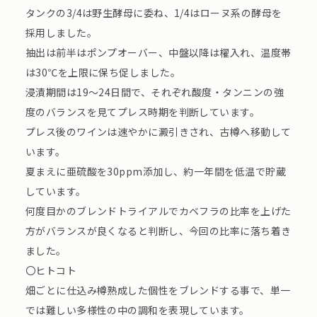
タンクの3/4は野生酵母に委ね、1/4はローヌ系の酵母を
採用しました。
抽出は前半はポンプオーバー、中盤以降は櫂入れ、温度帯
は30℃を上限に保ち促しました。
浸漬期間は19～24日間で、それぞれ酸度・タンニンの強
度のバランスを見てプレス時期を判断しています。
プレス後のワインは速やかに澱引きされ、古樽へ移動して
います。
夏まえに亜硫酸を30ppm添加し、約一年間を低温で貯蔵
しています。
何度目かのブレンドトライアルでカベフラの比率を上げた
方がバランスが良くなると判断し、今回の比率に落ち着き
ました。
〇ヒトコト
畑ごとに仕込み樽熟成した個性をブレンドする事で、単一
では難しい多様性の中の調和を表現しています。