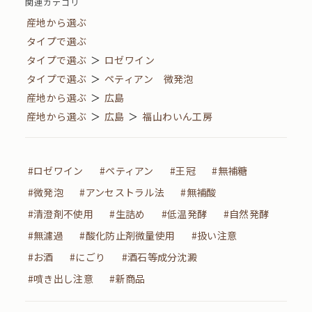
関連カテゴリ
産地から選ぶ
タイプで選ぶ
タイプで選ぶ
＞
ロゼワイン
タイプで選ぶ
＞
ペティアン 微発泡
産地から選ぶ
＞
広島
産地から選ぶ
＞
広島
＞
福山わいん工房
#ロゼワイン
#ペティアン
#王冠
#無補糖
#微発泡
#アンセストラル法
#無補酸
#清澄剤不使用
#生詰め
#低温発酵
#自然発酵
#無濾過
#酸化防止剤微量使用
#扱い注意
#お酒
#にごり
#酒石等成分沈澱
#噴き出し注意
#新商品