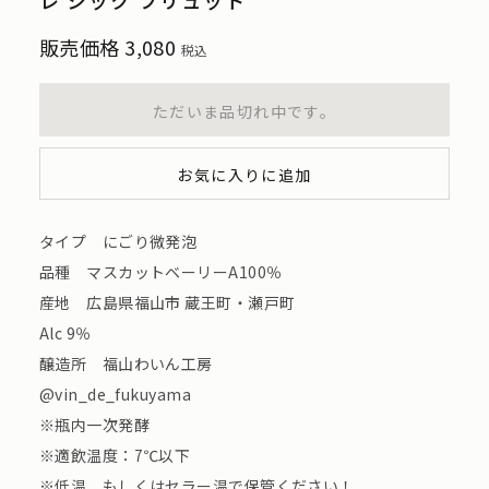
レ シック ブリュット
販売価格
3,080
税込
ただいま品切れ中です。
お気に入りに追加
タイプ にごり微発泡
品種 マスカットベーリーA100％
産地 広島県福山市 蔵王町・瀬戸町
Alc 9％
醸造所 福山わいん工房
@vin_de_fukuyama
※瓶内一次発酵
※適飲温度：7℃以下
※低温、もしくはセラー温で保管ください！