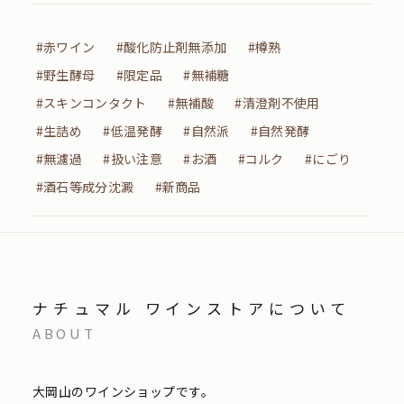
#赤ワイン
#酸化防止剤無添加
#樽熟
#野生酵母
#限定品
#無補糖
#スキンコンタクト
#無補酸
#清澄剤不使用
#生詰め
#低温発酵
#自然派
#自然発酵
#無濾過
#扱い注意
#お酒
#コルク
#にごり
#酒石等成分沈澱
#新商品
ナチュマル ワインストアについて
ABOUT
大岡山のワインショップです。