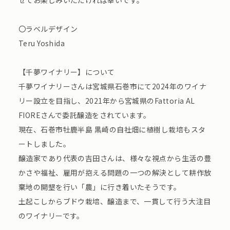
せてお楽しみいただければ幸いです。
〇ラベルデザイン
Teru Yoshida
【千夢ワイナリー】について
千夢ワイナリーさんは宮城県石巻市にて2024年のワイナ
リー設立を目指し、2021年から宮城県のFattoria AL
FIOREさんで委託醸造をされています。
現在、石巻市牡鹿半島 黒崎の自社畑に植樹し栽培もスタ
ートしました。
醸造家であり代表の吉田さんは、様々な視点から生活の豊
かさや福祉、雇用が抱える問題の一つの解決として耕作放
棄地の開墾を行い「農」に行き着いたそうです。
土起こしからブドウ栽培、醸造まで、一貫して行う大注目
のワイナリーです。