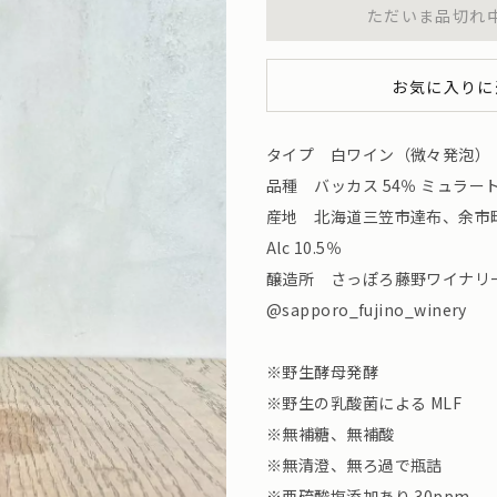
ただいま品切れ
お気に入りに
タイプ 白ワイン（微々発泡）
品種 バッカス 54％ ミュラート
産地 北海道三笠市達布、余市
Alc 10.5％
醸造所 さっぽろ藤野ワイナリ
@sapporo_fujino_winery
※野生酵母発酵
※野生の乳酸菌による MLF
※無補糖、無補酸
※無清澄、無ろ過で瓶詰
※亜硫酸塩添加あり 30ppm