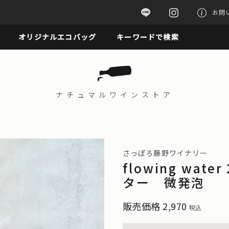
お問
オリジナルエコバッグ
キーワードで検索
ナチュマル
ワインストア
さっぽろ藤野ワイナリー
flowing wa
ター 微発泡
販売価格
2,970
税込