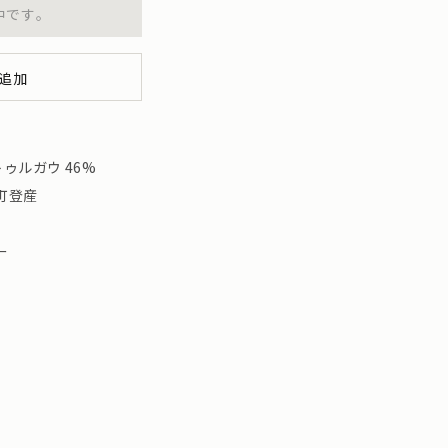
中です。
追加
ゥルガウ 46%
町登産
ー