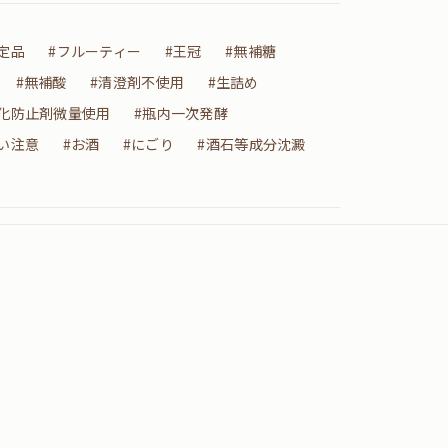
定品
#フルーティー
#王冠
#無補糖
#無補酸
#清澄剤不使用
#生詰め
酸化防止剤微量使用
#瓶内一次発酵
い注意
#お酒
#にごり
#酒石等成分沈澱