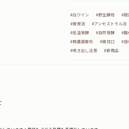
#白ワイン
#野生酵母
#限
#微発泡
#アンセストラル法
#低温発酵
#自然発酵
#
#無農薬散布
#微甘口
#扱
#噴き出し注意
#新商品
て