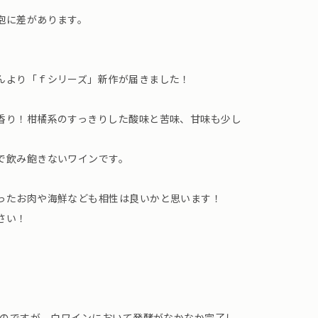
泡に差があります。
んより「ｆシリーズ」新作が届きました！
香り！柑橘系のすっきりした酸味と苦味、甘味も少し
で飲み飽きないワインです。
ったお肉や海鮮なども相性は良いかと思います！
さい！
たのですが、白ワインにおいて発酵がなかなか完了し