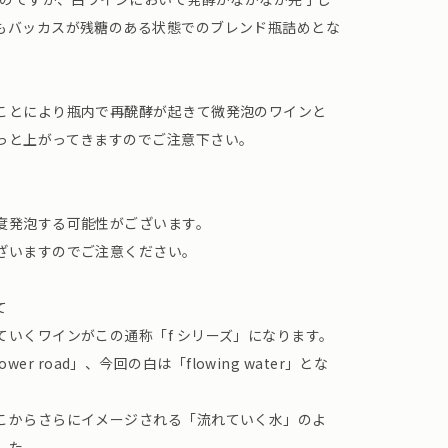
もバッカスが残糖のある状態でのブレンド瓶詰めとな
ことにより瓶内で再醗酵が起きて微発泡のワインと
っと上がってきますのでご注意下さい。
度発泡する可能性がございます。
ざいますのでご注意ください。
て
ていくワインがこの通称「f シリーズ」になります。
lower road」、今回の白は「flowing water」とな
こからさらにイメージされる「流れていく水」のよ
した。