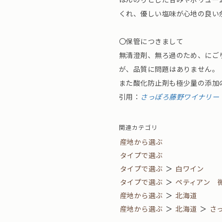
くれ、優しい塩味が心地の良い
〇保管につきまして
無清澄剤、無ろ過のため、にご
が、品質に問題はありません。
また酸化防止剤も極少量の添加の
引用：
さっぽろ藤野ワイナリー
関連カテゴリ
産地から選ぶ
タイプで選ぶ
タイプで選ぶ
＞
白ワイン
タイプで選ぶ
＞
ペティアン 
産地から選ぶ
＞
北海道
産地から選ぶ
＞
北海道
＞
さ