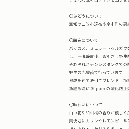
〇ぶどうについて
空知の三笠市達布や余市町の契
〇醸造について
バッカス、ミュラートゥルガウ
し、一晩静置後、澱引きし野生
それぞれステンレスタンクでの醗
野生の乳酸菌で行っています。
熟成を経て澱引きブレンドし瓶
瓶詰め時に 30ppm の酸化
〇味わいについて
白い花や和柑橘の香りが優しく
爽快さにカリンやレモンピール
ほんのりとした甘みやボリュー