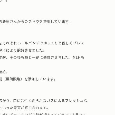
約農家さんからのブドウを使用しています。
をそれぞれホールバンチでゆっくりと優しくプレス
酵母により醗酵させました。
酵、その後も澱と一緒に熟成させました。MLF も
詰め。
防止剤（亜硫酸塩）を添加しています。
広がり、口に含むと柔らかなガスによるフレッシュな
といった果実が感じられます。
ム感にチャーミングな酸が相まってバランスを取って