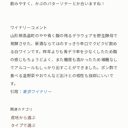
飲みやすく、かぶのバターソテーとか合いますね！
ワイナリーコメント
山形県高畠町のやや青く酸の残るデラウェアを野生酵母で
発酵させた、新酒ならではのすっきり辛口でクピクピ飲め
る白ワインです。昨年よりも青デラ率を少なくしたため酸
の感じもちょうどよく、また糖度も高かったため補糖なし
でアルコールもしっかり出すことができました。ポン酢で
食べる温野菜やおでんなど出汁との相性も抜群にいいで
す。
引用：
東京ワイナリー
関連カテゴリ
産地から選ぶ
タイプで選ぶ