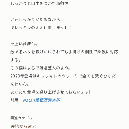
しっかりと口中をつかむ収斂性
足元しっかりかためながら
キレッキレのええ仕事しまっせ！
卓上は夢舞台。
数あるネタを投げかけられても手持ちの個性で柔軟に対応
する。
その姿はまるで雛壇芸人のよう。
2023年登場はキレッキレのツッコミで全てを繋ぐひなだ
んわいん。
あなたの食卓を盛り上げさせてもらいます!
引用：
Natan葡萄酒醸造所
関連カテゴリ
産地から選ぶ