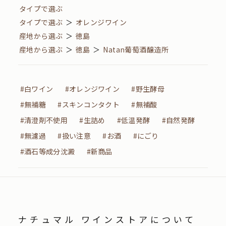
タイプで選ぶ
タイプで選ぶ
＞
オレンジワイン
産地から選ぶ
＞
徳島
産地から選ぶ
＞
徳島
＞
Natan葡萄酒醸造所
#白ワイン
#オレンジワイン
#野生酵母
#無補糖
#スキンコンタクト
#無補酸
#清澄剤不使用
#生詰め
#低温発酵
#自然発酵
#無濾過
#扱い注意
#お酒
#にごり
#酒石等成分沈澱
#新商品
ナチュマル ワインストアについて