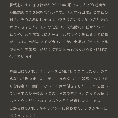
世代をこえて守り継がれた11haの畑では、ぶどう栽培か
ら瓶詰めまでを家族で行います。『母なる自然』との結び
付き、その歩みに耳を傾け、逆らうことなく従うことを心
がけてきました。そんな信念は、天然酵母に任せたワイン
造りや、添加物なしにナチュラルなワインを造ることに繋
がります。自然なワイン造りこそが、土壌のポテンシャル
やその年の気候、ひいては情熱をも表現できるとPeterは
信じています。
真面目にGONCワイナリーをご紹介してきましたが、つま
らないと思いました。実につまらない！！非常にありきた
りな内容で、面白くない！と気が付きました。これを書い
ている本人がそのように感じるのですから、きっと皆様は
もっとウンザリされているだろうと想像します。では、こ
こからはGONCのキャラクターに合わせて、ファンキーに
参りましょう！