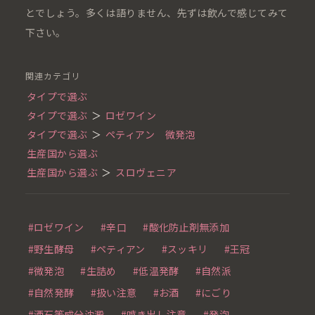
とでしょう。多くは語りません、先ずは飲んで感じてみて
下さい。
関連カテゴリ
タイプで選ぶ
タイプで選ぶ
＞
ロゼワイン
タイプで選ぶ
＞
ペティアン 微発泡
生産国から選ぶ
生産国から選ぶ
＞
スロヴェニア
#ロゼワイン
#辛口
#酸化防止剤無添加
#野生酵母
#ペティアン
#スッキリ
#王冠
#微発泡
#生詰め
#低温発酵
#自然派
#自然発酵
#扱い注意
#お酒
#にごり
#酒石等成分沈澱
#噴き出し注意
#発泡