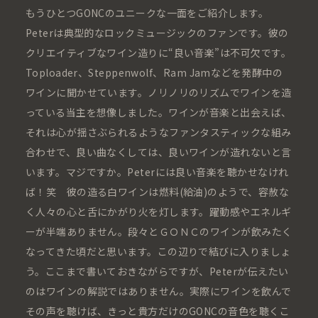
もうひとつGONCのユニークな一面をご紹介します。
Peterは典型的なロックミュージックのファンです。彼の
クリエイティブなワイン造りに“良い音楽”は不可欠です。
Toploader、Steppenwolf、Ram Jamなどを発酵中の
ワインに聞かせています。ノリノリのリズムでワインを造
っている当主を想像しました。ワインが音楽と出会えば、
それは心が揺さぶられるようなファンタスティックな組み
合わせで、良い曲なくしては、良いワインが造れないと言
います。マジですか。Peterには良い音楽を聴かせなけれ
ば！笑 彼の造る白ワインは燃料(給油)のようで、容赦な
く人々の心と舌にかがり火を灯します。躍動感やエネルギ
ーが半端ありません。段々とＧＯＮＣのワインが飲みたく
なってきた頃だと思います。この辺りで結びに入りましょ
う。ここまで書いておきながらですが、Peterが伝えたい
のはワインの解説ではありません。実際にワインを飲んで
その声を聴けば、きっと貴方だけのGONCの音色を聴くこ