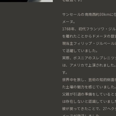
サンセールの南南西約30km
メーヌ。
1768年、初代フランソワ・ジ
を離れたことからドメーヌの歴
現当主フィリップ・ジルベール
て活躍していました。
実際、ボスニアのスレブレニツ
は、アメリカで上演されました
す。
世界中を旅し、芸術の知的側面
た土壌の魅力を感じていました
父親が引退の準備をしていると
は存在しないと認識していまし
彼が戻ってきたことで、27ヘ
メーヌが復活しました。