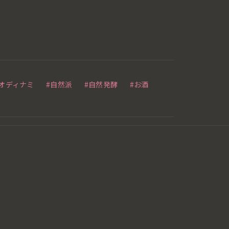
ビオディナミ
#自然派
#自然発酵
#お酒