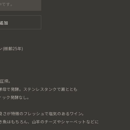
中です。
追加
(樹齢25年)
て圧搾。
酵母で発酵。ステンレスタンクで澱ととも
ティック発酵なし。
良さが特徴のフレッシュで塩気のあるワイン。
き魚はもちろん、山羊のチーズやシャーベットなどに