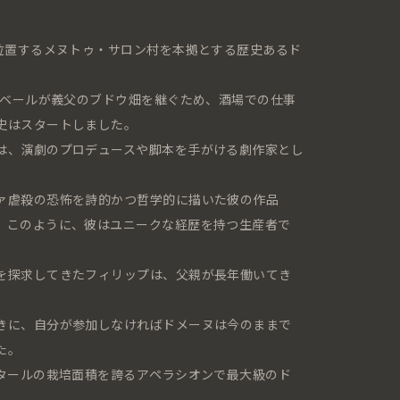
に位置するメヌトゥ・サロン村を本拠とする歴史あるド
ルベールが義父のブドウ畑を継ぐため、酒場での仕事
史はスタートしました。
は、演劇のプロデュースや脚本を手がける劇作家とし
ァ虐殺の恐怖を詩的かつ哲学的に描いた彼の作品
。このように、彼はユニークな経歴を持つ生産者で
を探求してきたフィリップは、父親が長年働いてき
。
きに、自分が参加しなければドメーヌは今のままで
た。
クタールの栽培面積を誇るアペラシオンで最大級のド