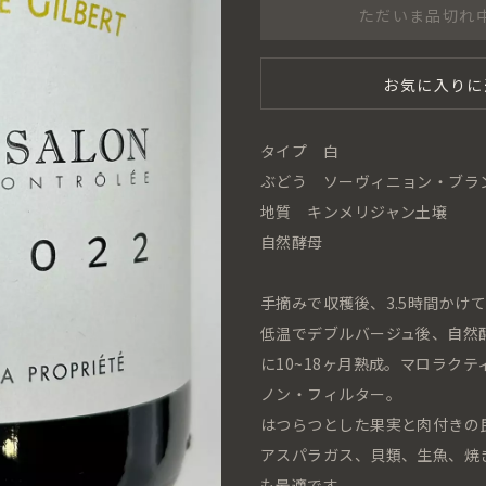
ただいま品切れ
お気に入りに
タイプ 白
ぶどう ソーヴィニョン・ブラン
地質 キンメリジャン土壌
自然酵母
手摘みで収穫後、3.5時間かけ
低温でデブルバージュ後、自然
に10~18ヶ月熟成。マロラク
ノン・フィルター。
はつらつとした果実と肉付きの
アスパラガス、貝類、生魚、焼
も最適です。