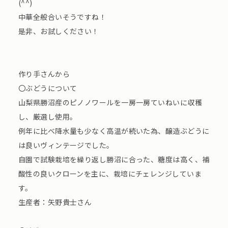
(^^)
中華全般合いそうですね！
是非、お試しください！
作り手さんから
〇ぶどうについて
山梨県勝沼産のピノノワールを一房一房ていねいに収穫
し、厳選し使用。
例年に比べ降水量も少なく高温が続いた為、醸造ぶどうに
は良いヴィンテージでした。
自園で試験栽培を繰り返し勝沼に合った、糖度は高く、補
酸性の良いクローンを主に、栽培にチェレンジしていま
す。
生産者：矢野貴士さん