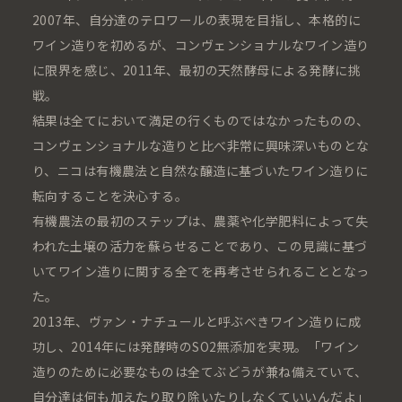
2007年、自分達のテロワールの表現を目指し、本格的に
ワイン造りを初めるが、コンヴェンショナルなワイン造り
に限界を感じ、2011年、最初の天然酵母による発酵に挑
戦。
結果は全てにおいて満足の行くものではなかったものの、
コンヴェンショナルな造りと比べ非常に興味深いものとな
り、ニコは有機農法と自然な醸造に基づいたワイン造りに
転向することを決心する。
有機農法の最初のステップは、農薬や化学肥料によって失
われた土壌の活力を蘇らせることであり、この見識に基づ
いてワイン造りに関する全てを再考させられることとなっ
た。
2013年、ヴァン・ナチュールと呼ぶべきワイン造りに成
功し、2014年には発酵時のSO2無添加を実現。「ワイン
造りのために必要なものは全てぶどうが兼ね備えていて、
自分達は何も加えたり取り除いたりしなくていいんだよ」