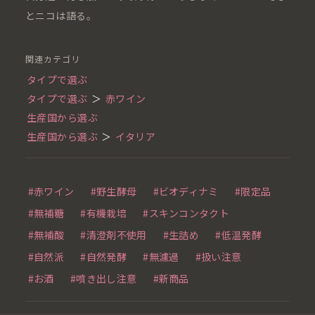
とニコは語る。
関連カテゴリ
タイプで選ぶ
タイプで選ぶ
＞
赤ワイン
生産国から選ぶ
生産国から選ぶ
＞
イタリア
#赤ワイン
#野生酵母
#ビオディナミ
#限定品
#無補糖
#有機栽培
#スキンコンタクト
#無補酸
#清澄剤不使用
#生詰め
#低温発酵
#自然派
#自然発酵
#無濾過
#扱い注意
#お酒
#噴き出し注意
#新商品