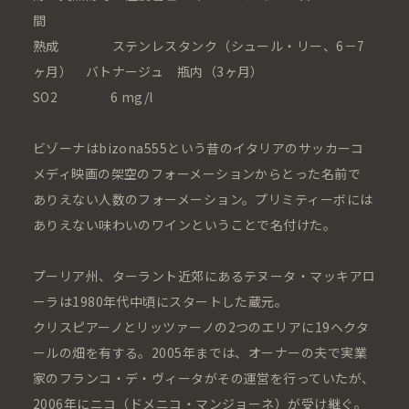
間
熟成 ステンレスタンク（シュール・リー、6－7
ヶ月） バトナージュ 瓶内（3ヶ月）
​SO2 6 mg/l
ビゾーナはbizona555という昔のイタリアのサッカーコ
メディ映画の架空のフォーメーションからとった名前で
ありえない人数のフォーメーション。プリミティーボには
ありえない味わいのワインということで名付けた。
プーリア州、ターラント近郊にあるテヌータ・マッキアロ
ーラは1980年代中頃にスタートした蔵元。
クリスピアーノとリッツァーノの2つのエリアに19ヘクタ
ールの畑を有する。2005年までは、オーナーの夫で実業
家のフランコ・デ・ヴィータがその運営を行っていたが、
2006年にニコ（ドメニコ・マンジョーネ）が受け継ぐ。