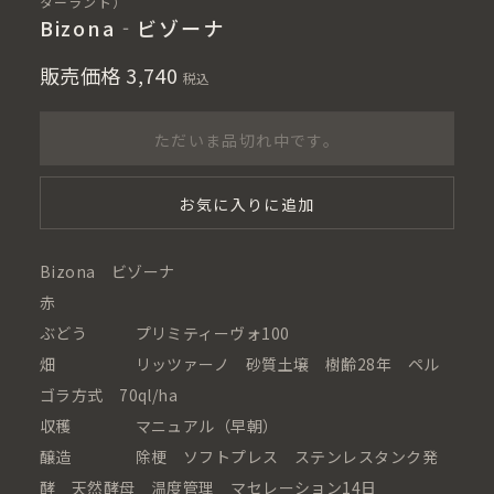
ターラント）
Bizona‐ビゾーナ
販売価格
3,740
税込
ただいま品切れ中です。
お気に入りに追加
Bizona ビゾーナ
赤
ぶどう プリミティーヴォ100
畑 リッツァーノ 砂質土壌 樹齢28年 ペル
ゴラ方式 70ql/ha
収穫 マニュアル（早朝）
醸造 除梗 ソフトプレス ステンレスタンク発
酵 天然酵母 温度管理 マセレーション14日