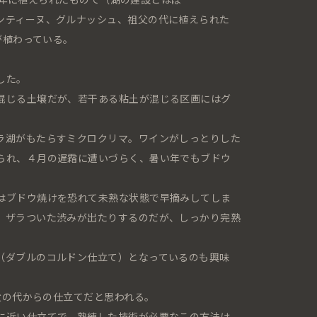
ンティーヌ、グルナッシュ、祖父の代に植えられた
が植わっている。
した。
混じる土壌だが、若干ある粘土が混じる区画にはグ
ラ湖がもたらすミクロクリマ。ワインがしっとりした
られ、４月の遅霜に遭いづらく、暑い年でもブドウ
はブドウ焼けを恐れて未熟な状態で早摘みしてしま
、ザラついた渋みが出たりするのだが、しっかり完熟
（ダブルのコルドン仕立て）となっているのも興味
祖父の代からの仕立てだと思われる。
に近い仕立てで、熟練した技術が必要なこの方法は、