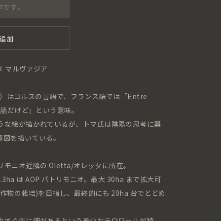
中です。
追加
 マルヴァジア
ノイ）はコルスの言語で、フランス語では「Entre
の話だけど」という意味。
うな絵が描かれているが、トマ氏は陰陽の思考に興
極図を描いている。
ニオ近隣の Oletta/オレッタに所在。
3ha は AOP パトリモニオ。最大 30ha まで拡大可
物の栽培)を目指し、最終的にも 20ha 台でとどめ
のすぐ側に畑があるという希少なテロワールが特