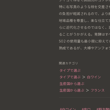
特に右写真のような枝を交差さ
の負担が軽減されるので、より
地場品種を尊重し、楽な仕立て
らに近代化させるのではなく、
ることがうかがえる。発酵はす
SO2 の使用量も最小限に抑え
熟成であるが、大樽やアンフォ
関連カテゴリ
タイプで選ぶ
タイプで選ぶ
＞
白ワイン
生産国から選ぶ
生産国から選ぶ
＞
フランス
#白ワイン
#辛口
#野生酵