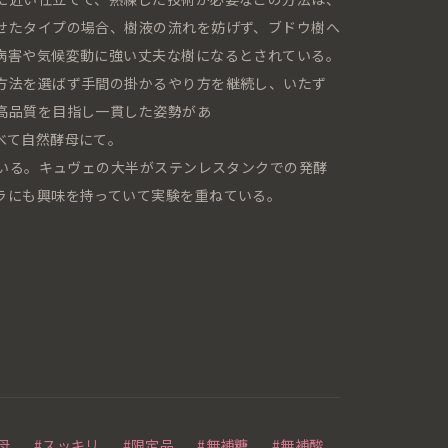
せたタイプの場合、樹液の流れを妨げず、ブドウ樹へ
病害や気候変動に強い丈夫な樹になるとされている。
方法を選ばず手間の掛かるやり方を継続し、いたず
高品質を目指し一貫した姿勢があ
べて自然酵母にて。
ている。キュヴェの大半がステンレスタンクでの発酵
ラにも興味を持っていて実験を重ねている。
母
#スッキリ
#限定品
#無補糖
#無補酸