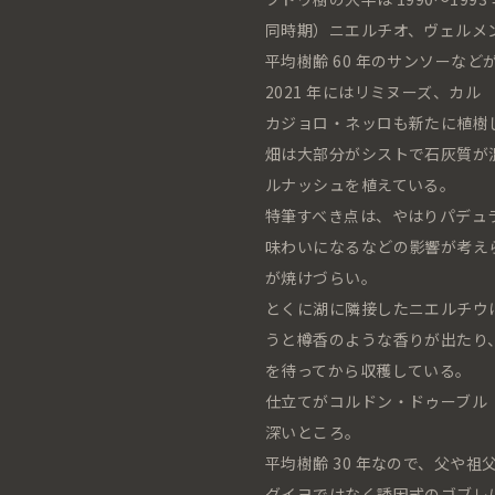
同時期）ニエルチオ、ヴェルメ
平均樹齢 60 年のサンソーなど
2021 年にはリミヌーズ、カル
カジョロ・ネッロも新たに植樹
畑は大部分がシストで石灰質が
ルナッシュを植えている。
特筆すべき点は、やはりパデュ
味わいになるなどの影響が考え
が焼けづらい。
とくに湖に隣接したニエルチウ
うと樽香のような香りが出たり
を待ってから収穫している。
仕立てがコルドン・ドゥーブル
深いところ。
平均樹齢 30 年なので、父や
グイヨではなく誘因式のゴブレ