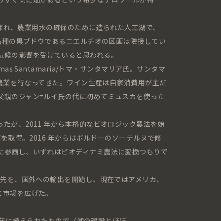
と呼ばれ、農業用水の確保のために造られた人工湖で、
場品種の黒ブドウであるニエルチオの区画は隣接してい
気候の影響を受けていると思われる。
mas Santamaria/トマ・サンタマリア氏。サンタマ
地で農業を行なってきた。ワイン生産は自家消費用が主だ
父親のジャン=ルイ氏の代に初めてミュスカを使った
たが、2011 年から本格的なビオロジック農法を始
証を取得。2016 年からはボルドーのソーテルヌで修
に参画し、いずれはビオディナミ農法に変換つもりで
売先を、国外への輸出を開始し、現在ではアメリカ、
と市場を広げた。
93 年に植えられたもので（湖の建設とほぼ