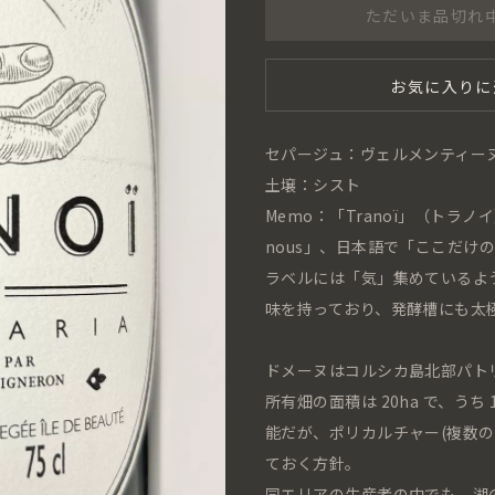
ただいま品切れ
お気に入りに
セパージュ：ヴェルメンティーヌ
土壌：シスト
Memo：「Tranoï」（トラ
nous」、日本語で「ここだけ
ラベルには「気」集めているよ
味を持っており、発酵槽にも太
ドメーヌはコルシカ島北部パトリモ
所有畑の面積は 20ha で、うち 1
能だが、ポリカルチャー(複数の作
ておく方針。
同エリアの生産者の中でも、湖