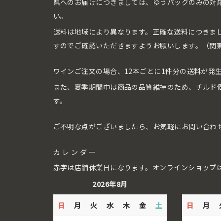
県へのお届けにつきましては、ゆうパックのみの対
い。
送料は地域により異なります。正確な送料につきま
すのでご確認いただきますようお願いします。（関東
ワインご注文の場合、12本ごとに1件分の送料が発
また、夏季期間中は商品の品質維持のため、チルド
す。
ご不明な点がございましたら、お気軽にお問い合わ
カレンダー
赤字は店舗休業日になります。オンラインショップ
2026年8月
日
月
火
水
木
金
土
日
月