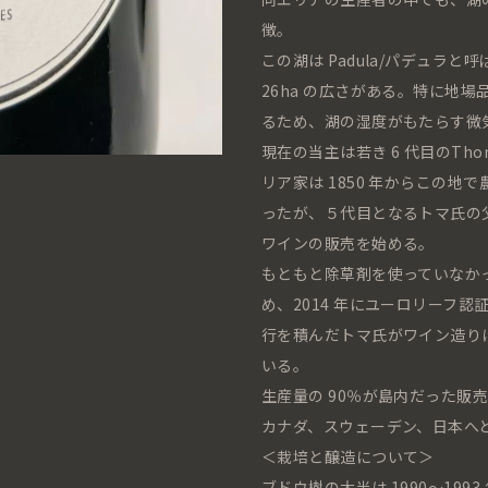
徴。
この湖は Padula/パデュラ
26ha の広さがある。特に地
るため、湖の湿度がもたらす微
現在の当主は若き 6 代目のTho
リア家は 1850 年からこの
ったが、５代目となるトマ氏の
ワインの販売を始める。
もともと除草剤を使っていなかっ
め、2014 年にユーロリーフ認
行を積んだトマ氏がワイン造り
いる。
生産量の 90％が島内だった販
カナダ、スウェーデン、日本へ
＜栽培と醸造について＞
ブドウ樹の大半は 1990～19