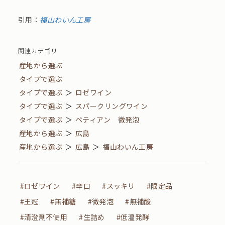
引用：
福山わいん工房
関連カテゴリ
産地から選ぶ
タイプで選ぶ
タイプで選ぶ
＞
ロゼワイン
タイプで選ぶ
＞
スパークリングワイン
タイプで選ぶ
＞
ペティアン 微発泡
産地から選ぶ
＞
広島
産地から選ぶ
＞
広島
＞
福山わいん工房
#ロゼワイン
#辛口
#スッキリ
#限定品
#王冠
#無補糖
#微発泡
#無補酸
#清澄剤不使用
#生詰め
#低温発酵