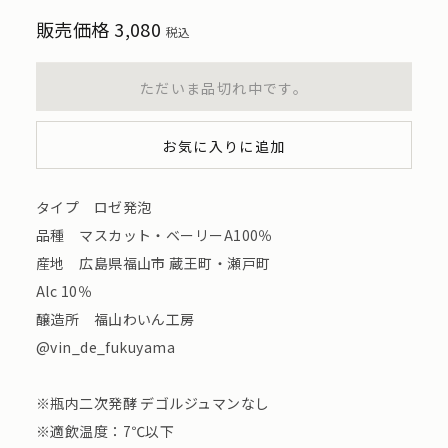
販売価格
3,080
税込
ただいま品切れ中です。
お気に入りに追加
タイプ ロゼ発泡
品種 マスカット・ベーリーA100％
産地 広島県福山市 蔵王町・瀬戸町
Alc 10％
醸造所 福山わいん工房
@vin_de_fukuyama
※瓶内二次発酵 デゴルジュマンなし
※適飲温度：7℃以下