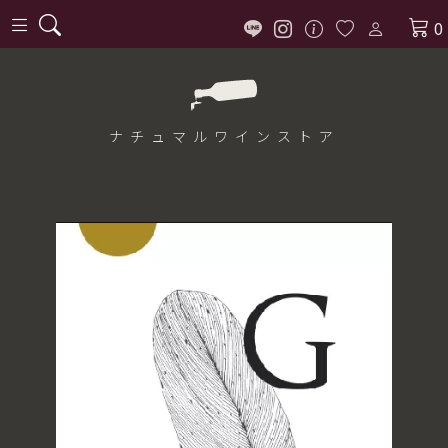
0
ナチュマル
ワインストア