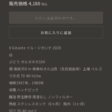
販売価格
4,180
税込
ただいま品切れ中です。
お気に入りに追加
Il Gitante イル・ジガンテ 2020
白
ぶどう ガルガネガ100
畑 海抜350 m 南東向き火山性（玄武岩由来）土壌 ぺルゴ
ラ方式 70-80 hl/ha
植樹1967年、1980年
収穫 ハンドピック
醸造 野生酵母 清澄なし ノンフィルター
熟成 ステンレスタンク（6ヶ月） 瓶内（1ヶ月）
SO2 20-40 mg/l