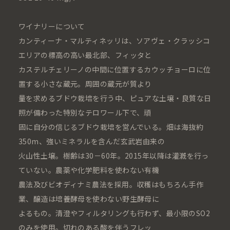
ワイナリーについて
カンティーナ・マルティネッリは、ソアヴェ・クラッシコ
エリアの標高の高い最北部、フィッタと
カステルチェリーノの中間に位置するカウッチョーロに位
置する小さな蔵元。周囲の蔵元が質より
量を求めるブドウ栽培を行う中、ピュアな土壌・良質な日
照が備わった特別なテロワール下で、頑
固に自分の信じるブドウ栽培を営んでいる。畑は海抜約
350m、強いミネラルを含んだ玄武岩由来の
火山性土壌。樹齢は30－60年。2015年以降は灌漑を行っ
ていない。農薬や化学肥料を使わない有機
農法及びビオディナミ農法を採用。収穫はもちろん手作
業、醸造は培養酵母を使わない野生酵母に
よるもの。清澄やフィルタリングも行わず、最小限のSO2
のみを使用。切れのある酸を伴うフレッ