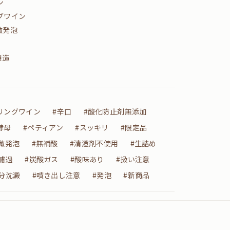
ン
グワイン
微発泡
醸造
リングワイン
#辛口
#酸化防止剤無添加
酵母
#ペティアン
#スッキリ
#限定品
微発泡
#無補酸
#清澄剤不使用
#生詰め
濾過
#炭酸ガス
#酸味あり
#扱い注意
分沈澱
#噴き出し注意
#発泡
#新商品