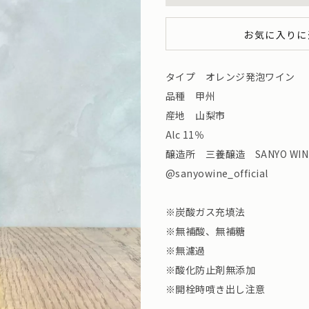
お気に入りに
タイプ オレンジ発泡ワイン
品種 甲州
産地 山梨市
Alc 11％
醸造所 三養醸造 SANYO WIN
@sanyowine_official
※炭酸ガス充填法
※無補酸、無補糖
※無濾過
※酸化防止剤無添加
※開栓時噴き出し注意