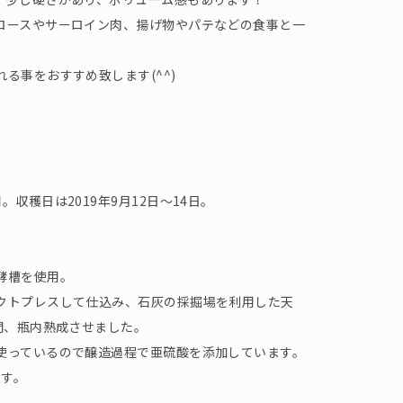
ロースやサーロイン肉、揚げ物やパテなどの食事と一
る事をおすすめ致します(^^)
収穫日は2019年9月12日～14日。
発酵槽を使用。
クトプレスして仕込み、石灰の採掘場を利用した天
間、瓶内熟成させました。
使っているので醸造過程で亜硫酸を添加しています。
ます。