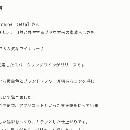
用
ine tetta】さん
を抑え、自然と共生するブドウ本来の素晴らしさを
で大人気なワイナリー♪
％使用したスパークリングワインがリリースです！
アな黄金色とブランド・ノワール特有なコクを感じ
わいで驚きました！
ゴや花梨、アプリコットといった果実味を持っていま
した輪郭をつくり、カチッとした仕上がりです。
、少し硬さがあり、ボリューム感もあります！