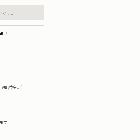
中です。
追加
（岡山県哲多町）
ます。