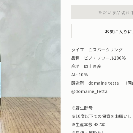
ただいま品切れ
お気に入りに
タイプ 白スパークリング
品種 ピノ・ノワール100%
産地 岡山県産
Alc 10％
醸造所 domaine tetta 
@domaine_tetta
※野生酵母
※10度以下での保管をお願いし
※生産本数 487本
※除梗・破砕なし