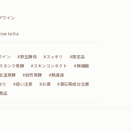
グワイン
ne tetta
ワイン
#野生酵母
#スッキリ
#限定品
スタンク発酵
#スキンコンタクト
#無補酸
#低温発酵
#自然発酵
#無濾過
あり
#扱い注意
#お酒
#酒石等成分沈澱
商品