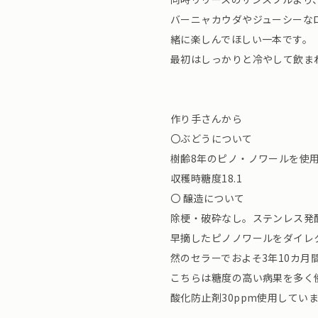
バーニャカウダやジューシーな
緒に楽しんでほしい一本です。
最初はしっかりと冷やして飲まれ
作り手さんから
〇ぶどうについて
樹齢8年のピノ・ノワールを使用。
収穫時糖度18.1
〇 醸造について
除梗・破砕なし。ステンレス
早摘したピノノワールをダイレ
然のセラーでおよそ3年10カ月
こちらは糖度の高い病果を多く
酸化防止剤30ppm使用してい