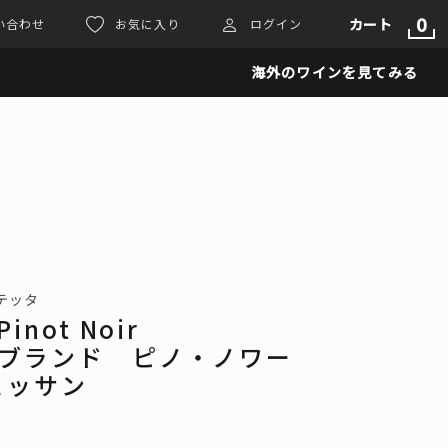
0
カート
い合わせ
お気に入り
ログイン
海外のワインを見てみる
・テッタ
Pinot Noir
ent‐ブランド ピノ・ノワー
ェッサン