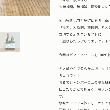
※無補糖、無補酸、清澄剤未使
岡山県新見市哲多町にある【doma
『極力、人為的、機械的、介入
表現する』をコンセプトに
、遊び心たっぷりのエチケット
今回はピノ・ノワールを100
キメ細やかで柔らかな泡。クリ
る香りです！
まるでシャンパーニュの様な味
口当たりがとても良く、蜜リン
す。
酸味がワイン自体にしっかりと
同時リリースのサンスフルより