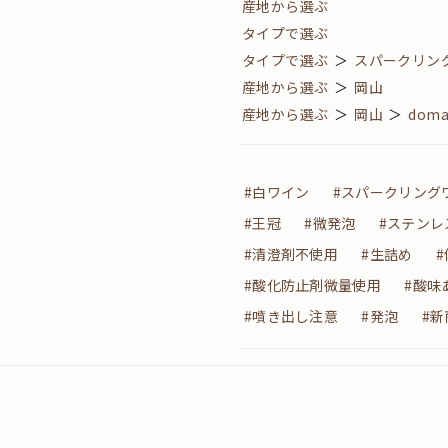
産地から選ぶ
タイプで選ぶ
タイプで選ぶ
＞
スパークリン
産地から選ぶ
＞
岡山
産地から選ぶ
＞
岡山
＞
domai
#白ワイン
#スパークリング
#王冠
#微発泡
#ステンレ
#清澄剤不使用
#生詰め
#酸化防止剤微量使用
#酸味
#噴き出し注意
#発泡
#新