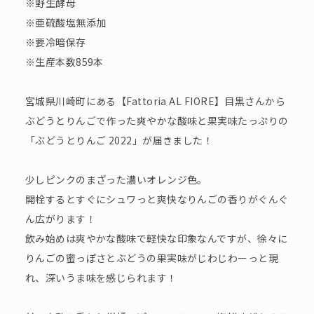
※野生酵母
※亜硫酸塩無添加
※要冷暗保存
※生産本数859本
宮城県川崎町にある【Fattoria AL FIORE】目黒さんから
ぶどうとりんごで作った爽やかな酸味と果実味たっぷりの
「ぶどうとりんご 2022」が届きました！
少しピンクのまざった濃いオレンジ色。
開栓するとすぐにシュワっと爽快なりんごの香りがぐんぐ
ん広がります！
飲み始めは爽やかな酸味で軽快な印象なんですが、徐々に
りんごの蜜っぽさとぶどうの果実味がじわじわーっと現
れ、深いうま味を感じられます！