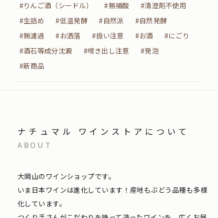
#りんご酒（シードル）
#無補酸
#清澄剤不使用
#生詰め
#低温発酵
#自然派
#自然発酵
#無濾過
#お洒落
#扱い注意
#お酒
#にごり
#酒石等成分沈澱
#噴き出し注意
#発泡
#新商品
ナチュマル ワインストアについて
ABOUT
大岡山のワインショップです。
いま日本ワインは進化しています！産地もぶどう品種も多様
化しています。
つくり手さんがこだわりを持って造ったワインを、広くお届