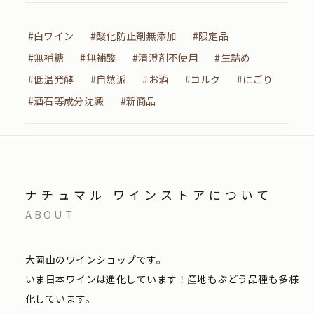
#白ワイン
#酸化防止剤無添加
#限定品
#無補糖
#無補酸
#清澄剤不使用
#生詰め
#低温発酵
#自然派
#お酒
#コルク
#にごり
#酒石等成分沈澱
#新商品
ナチュマル ワインストアについて
ABOUT
大岡山のワインショップです。
いま日本ワインは進化しています！産地もぶどう品種も多様
化しています。