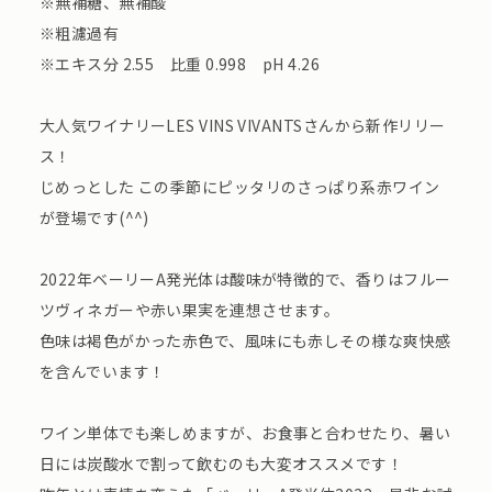
※無補糖、無補酸
※粗濾過有
※エキス分 2.55 比重 0.998 pH 4.26
大人気ワイナリーLES VINS VIVANTSさんから新作リリー
ス！
じめっとした この季節にピッタリのさっぱり系赤ワイン
が登場です(^^)
2022年ベーリーA発光体は酸味が特徴的で、香りはフルー
ツヴィネガーや赤い果実を連想させます。
色味は褐色がかった赤色で、風味にも赤しその様な爽快感
を含んでいます！
ワイン単体でも楽しめますが、お食事と合わせたり、暑い
日には炭酸水で割って飲むのも大変オススメです！