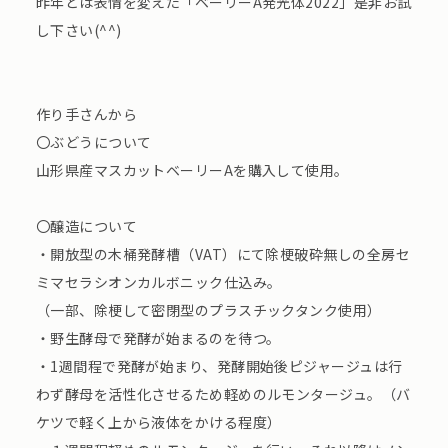
昨年とは表情を変えた「ベーリーA発光体2022」是非お試
し下さい(^^)
作り手さんから
〇ぶどうについて
山形県産マスカットベーリーAを購入して使用。
〇醸造について
・開放型の木桶発酵槽（VAT）にて除梗破砕無しの全房セ
ミマセラシオンカルボニック仕込み。
（一部、除梗して密閉型のプラスチックタンク使用）
・野生酵母で発酵が始まるのを待つ。
・1週間程で発酵が始まり、発酵開始後ピジャージュは行
わず酵母を活性化させるため軽めのルモンタージュ。（バ
ケツで軽く上から液体をかける程度）