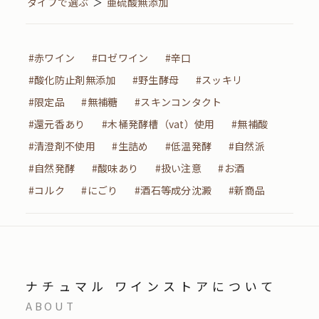
タイプで選ぶ
＞
亜硫酸無添加
#赤ワイン
#ロゼワイン
#辛口
#酸化防止剤無添加
#野生酵母
#スッキリ
#限定品
#無補糖
#スキンコンタクト
#還元香あり
#木桶発酵槽（vat）使用
#無補酸
#清澄剤不使用
#生詰め
#低温発酵
#自然派
#自然発酵
#酸味あり
#扱い注意
#お酒
#コルク
#にごり
#酒石等成分沈澱
#新商品
ナチュマル ワインストアについて
ABOUT