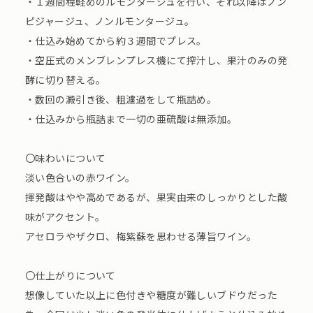
・１週間程軽めのルモンタージュを行い、それ以降はノン
ピジャージュ、ノンルモンタージュ。
・仕込み始めてから約３週間でプレス。
・空圧式のメンブレンプレス機にて搾汁し、果汁のみの発
酵に切り替える。
・数回の澱引き後、粗濾過をして瓶詰め。
・仕込みから瓶詰まで一切の亜硫酸は無添加。
〇味わいについて
淡い色合いの赤ワイン。
揮発酸はやや高めであるが、果実由来のしっかりとした酸
味がアクセント。
アセロラやザクロ、梅紫蘇を思わせる薄旨ワイン。
〇仕上がりについて
想像していた以上に色付きや糖度が難しいブドウだった