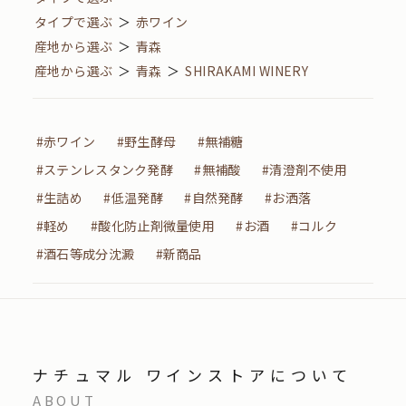
タイプで選ぶ
＞
赤ワイン
産地から選ぶ
＞
青森
産地から選ぶ
＞
青森
＞
SHIRAKAMI WINERY
#赤ワイン
#野生酵母
#無補糖
#ステンレスタンク発酵
#無補酸
#清澄剤不使用
#生詰め
#低温発酵
#自然発酵
#お洒落
#軽め
#酸化防止剤微量使用
#お酒
#コルク
#酒石等成分沈澱
#新商品
ナチュマル ワインストアについて
ABOUT