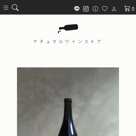
0
ナチュマル
ワインストア