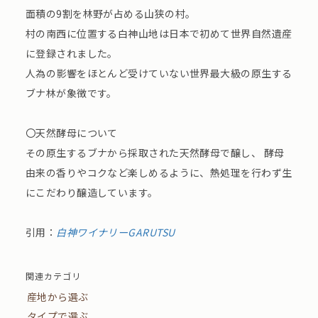
面積の9割を林野が占める山狭の村。
村の南西に位置する白神山地は日本で初めて世界自然遺産
に登録されました。
人為の影響をほとんど受けていない世界最大級の原生する
ブナ林が象徴です。
〇天然酵母について
その原生するブナから採取された天然酵母で醸し、 酵母
由来の香りやコクなど楽しめるように、熱処理を行わず生
にこだわり醸造しています。
引用：
白神ワイナリーGARUTSU
関連カテゴリ
産地から選ぶ
タイプで選ぶ