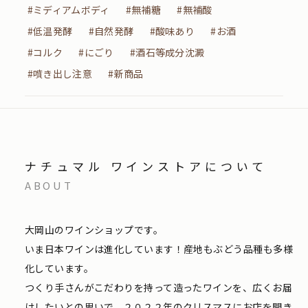
#ミディアムボディ
#無補糖
#無補酸
#低温発酵
#自然発酵
#酸味あり
#お酒
#コルク
#にごり
#酒石等成分沈澱
#噴き出し注意
#新商品
ナチュマル ワインストアについて
ABOUT
大岡山のワインショップです。
いま日本ワインは進化しています！産地もぶどう品種も多様
化しています。
つくり手さんがこだわりを持って造ったワインを、広くお届
けしたいとの思いで、２０２２年のクリスマスにお店を開き