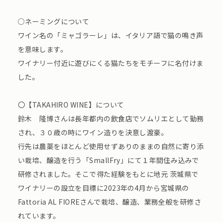
○ネーミングについて
ワイン名の「ミャゴラーレ」は、イタリア語で猫の鳴き声
を意味します。
ワイナリー付近に遊びにくる猫たちをモチーフに名付けま
した。
〇【TAKAHIRO WINE】について
鈴木 隆博さんは長年都内の飲食店でソムリエとして勤務
され、３０歳の時にワイン造りを決意し渡豪。
行先は農薬をほとんど使用せずありのままの自然に寄り添
い栽培、醸造を行う「SmallFry」にて１年間住み込みで
研修されました。そこで得た経験をもとに地元 茨城県で
ワイナリーの設立を目標に2023年の4月から宮城県の
Fattoria AL FIOREさんで栽培、醸造、業務全般を研修さ
れています。