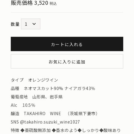
販売価格
3,520
税込
数量
カートに入れる
お気に入りに追加
タイプ オレンジワイン
品種 ネオマスカット90% ナイアガラ43％
葡萄産地 山形県、岩手県
Alc 10.5％
醸造 TAKAHIRO WINE （茨城県下妻市）
SNS @takahiro.suzuki_wine1027
特徴 ◆亜硫酸無添加 ◆香水のよう◆しっかり◆酸味あり