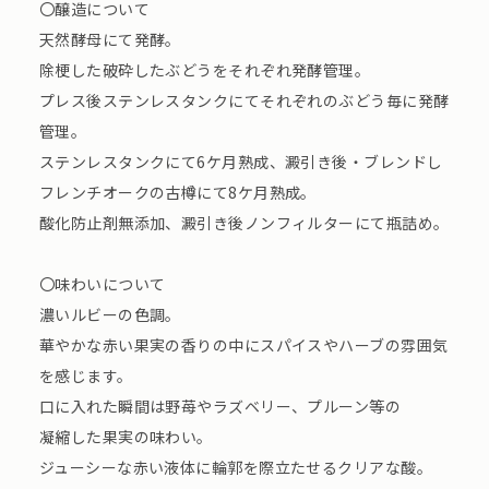
〇醸造について
天然酵母にて発酵。
除梗した破砕したぶどうをそれぞれ発酵管理。
プレス後ステンレスタンクにてそれぞれのぶどう毎に発酵
管理。
ステンレスタンクにて6ケ月熟成、澱引き後・ブレンドし
フレンチオークの古樽にて8ケ月熟成。
酸化防止剤無添加、澱引き後ノンフィルターにて瓶詰め。
〇味わいについて
濃いルビーの色調。
華やかな赤い果実の香りの中にスパイスやハーブの雰囲気
を感じます。
口に入れた瞬間は野苺やラズベリー、プルーン等の
凝縮した果実の味わい。
ジューシーな赤い液体に輪郭を際立たせるクリアな酸。