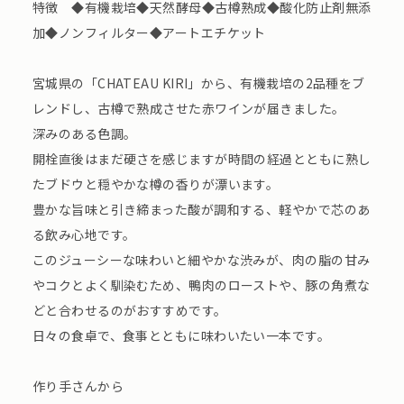
特徴 ◆有機栽培◆天然酵母◆古樽熟成◆酸化防止剤無添
加◆ノンフィルター◆アートエチケット
宮城県の「CHATEAU KIRI」から、有機栽培の2品種をブ
レンドし、古樽で熟成させた赤ワインが届きました。
深みのある色調。
開栓直後はまだ硬さを感じますが時間の経過とともに熟し
たブドウと穏やかな樽の香りが漂います。
豊かな旨味と引き締まった酸が調和する、軽やかで芯のあ
る飲み心地です。
このジューシーな味わいと細やかな渋みが、肉の脂の甘み
やコクとよく馴染むため、鴨肉のローストや、豚の角煮な
どと合わせるのがおすすめです。
日々の食卓で、食事とともに味わいたい一本です。
作り手さんから