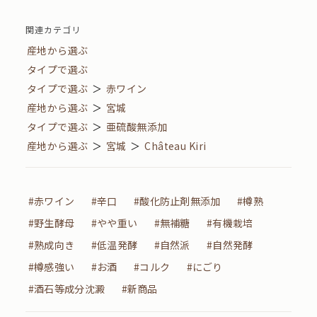
関連カテゴリ
産地から選ぶ
タイプで選ぶ
タイプで選ぶ
＞
赤ワイン
産地から選ぶ
＞
宮城
タイプで選ぶ
＞
亜硫酸無添加
産地から選ぶ
＞
宮城
＞
Château Kiri
#赤ワイン
#辛口
#酸化防止剤無添加
#樽熟
#野生酵母
#やや重い
#無補糖
#有機栽培
#熟成向き
#低温発酵
#自然派
#自然発酵
#樽感強い
#お酒
#コルク
#にごり
#酒石等成分沈澱
#新商品