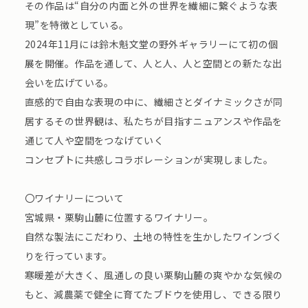
その作品は“自分の内面と外の世界を繊細に繋ぐような表
現”を特徴としている。
2024年11月には鈴木魁文堂の野外ギャラリーにて初の個
展を開催。作品を通して、人と人、人と空間との新たな出
会いを広げている。
直感的で自由な表現の中に、繊細さとダイナミックさが同
居するその世界観は、私たちが目指すニュアンスや作品を
通じて人や空間をつなげていく
コンセプトに共感しコラボレーションが実現しました。
〇ワイナリーについて
宮城県・栗駒山麓に位置するワイナリー。
自然な製法にこだわり、土地の特性を生かしたワインづく
りを行っています。
寒暖差が大きく、風通しの良い栗駒山麓の爽やかな気候の
もと、減農薬で健全に育てたブドウを使用し、できる限り