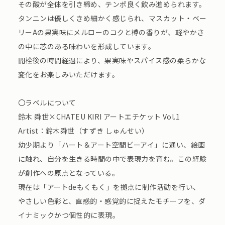
その酸が全体を引き締め、テンポ良く飲み進められます。
タンニンは優しくきめ細かく感じられ、マスカット・ベー
リーAの果実味にメルローのコクと樽の香りが、軽やかさ
の中に芯のある味わいを形成しています。
開栓後の時間経過により、果実味やスパイス感の柔らかな
変化をお楽しみいただけます。
〇ラベルについて
鈴木 舜世×CHATEU KIRI アートエチケット Vol.1
Artist：鈴木舜世（すずき しゅんせい）
幼少期より「ハート＆アート空間ビーアイ」に通い、絵画
に触れ、自分を生きる時間の中で表現力を育む。この経験
が創作への原点となっている。
現在は「アートdeもくもく」を拠点に制作活動を行い、
やさしい色彩と、直感的・感覚的に捉えたモチーフを、ダ
イナミックかつ個性的に表現。