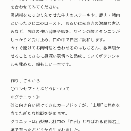
を合わせてみてください。
黒胡椒をたっぷり効かせた牛肉のステーキや、鹿肉・猪肉
といったジビエのロースト、あるいは赤身肉の濃厚な煮込
みなど。お肉の強い旨味や脂を、ワインの酸とタンニンが
しっかりと受け止め、口の中で自然に調和します。
今すぐ開けてお肉料理と合わせるのはもちろん、数年寝か
せることでさらに奥深い表情へと熟成していくポテンシャ
ルも秘めた、頼もしい一本です。
作り手さんから
〇コンセプトとぶどうについて
≪グラニット≫
砂と向き合い続けてきたカーブドッチが、"土壤"に焦点を
当てた新たな挑戦を始めます。
グラニットは山梨県北杜市の「白州」と呼ばれる花崗岩土
壌で育ったぶどうから生まれました。