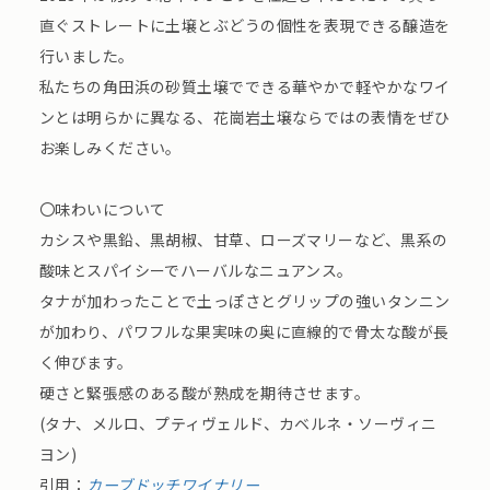
直ぐストレートに土壌とぶどうの個性を表現できる醸造を
行いました。
私たちの角田浜の砂質土壌でできる華やかで軽やかなワイ
ンとは明らかに異なる、花崗岩土壌ならではの表情をぜひ
お楽しみください。
〇味わいについて
カシスや黒鉛、黒胡椒、甘草、ローズマリーなど、黒系の
酸味とスパイシーでハーバルなニュアンス。
タナが加わったことで土っぽさとグリップの強いタンニン
が加わり、パワフルな果実味の奥に直線的で骨太な酸が長
く伸びます。
硬さと緊張感のある酸が熟成を期待させます。
(タナ、メルロ、プティヴェルド、カベルネ・ソーヴィニ
ヨン)
引用：
カーブドッチワイナリー