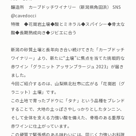
醸造所 カーブドッチワイナリー（新潟県角田浜） SNS
@cavedocci
特徴 ◆花崗岩土壌◆酸とミネラル◆スパイシー◆骨太な
酸◆長期熟成向き◆ジビエに合う
新潟の砂質土壌と長年向き合い続けてきた「カーブドッチ
ワイナリー」より、新たに“土壌”に焦点を当てた挑戦的な
赤ワイン「グラニット アッサンブラージュ 2023」が届き
ました。
今回ご紹介するのは、山梨県北杜市に広がる「花崗岩（グ
ラニット）土壌」です。
この土地で育ったブドウに「タナ」という品種をブレンド
することで、大地の土っぽさやしっかりとしたタンニン、
そして全体を支える力強い酸を備えた、骨格のある重厚な
赤ワインに仕上がっています。
この硬質で緊張感のある味わいには、同じく力強いお料理