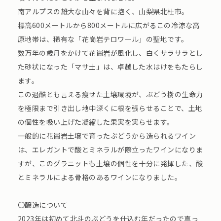
南アルプスの雄大な山々を背に抱く、山梨県北杜市。
標高600メートルから800メートルに広がるこの冷涼な高
原地帯は、稀有な「花崗岩テロワール」の聖地です。
数万年の歳月をかけて花崗岩が風化し、白くサラサラとし
た砂状になった「マサ土」は、卓越した水はけをもたらし
ます。
この過酷とも言える痩せた土壌環境が、ぶどう樹の生命力
を極限まで引き出し地中深くに根を張らせることで、土地
の個性を吸い上げた凝縮した果実を実らせます。
一般的に花崗岩土壌で育ったぶどうから造られるワイン
は、エレガントで酸とミネラルが際立ったワインになりま
すが、このグラニットも土壌の個性を十分に発揮した、酸
とミネラルによる骨格のあるワインになりました。
〇醸造について
2023年は初めて北斗のぶどうを仕込む年だったので真っ