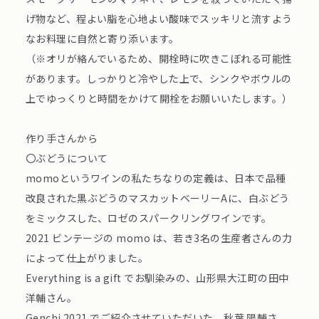
げ物など、程よい脂を心地よい酸味でスッキリと流すよう
なお料理に自然と寄り添います。
（※オリが絡んでいるため、開栓時に吹きこぼれる可能性
があります。しっかりと冷やした上で、シンクやボウルの
上でゆっくりと時間をかけて開栓をお願いいたします。）
作り手さんから
〇ぶどうについて
momoというワインの私たちなりの定義は、日本で品種
改良された黒ぶどうのマスカットベーリーAに、白ぶどう
をミックスした、ロゼのスパークリングワインです。
2021 ビンテージの momo は、若き3名の生産者さんの力
によって仕上がりました。
Everything is a gift でお馴染みの、山形県大江町の田中
洋輔さん。
Genchi 2021 でご紹介させていただいた、秋葉 陽輔さ