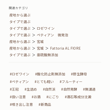
関連カテゴリ
産地から選ぶ
タイプで選ぶ
タイプで選ぶ
＞
ロゼワイン
タイプで選ぶ
＞
ペティアン 微発泡
産地から選ぶ
＞
宮城
産地から選ぶ
＞
宮城
＞
Fattoria AL FIORE
タイプで選ぶ
＞
亜硫酸無添加
#ロゼワイン
#酸化防止剤無添加
#野生酵母
#ペティアン
#とても軽い
#フルーティー
#王冠
#生詰め
#自然派
#自然発酵
#無濾過
#扱い注意
#お酒
#にごり
#酒石等成分沈澱
#噴き出し注意
#新商品