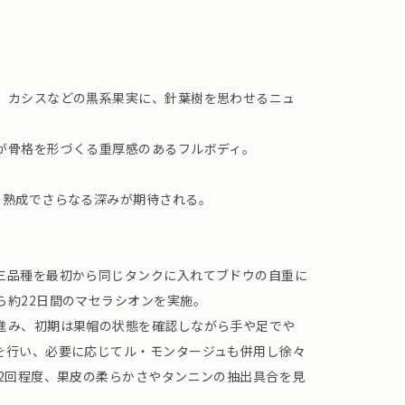
、カシスなどの黒系果実に、針葉樹を思わせるニュ
が骨格を形づくる重厚感のあるフルボディ。
の熟成でさらなる深みが期待される。
三品種を最初から同じタンクに入れてブドウの自重に
ら約22日間のマセラシオンを実施。
進み、初期は果帽の状態を確認しながら手や足でや
を行い、必要に応じてル・モンタージュも併用し徐々
～2回程度、果皮の柔らかさやタンニンの抽出具合を見