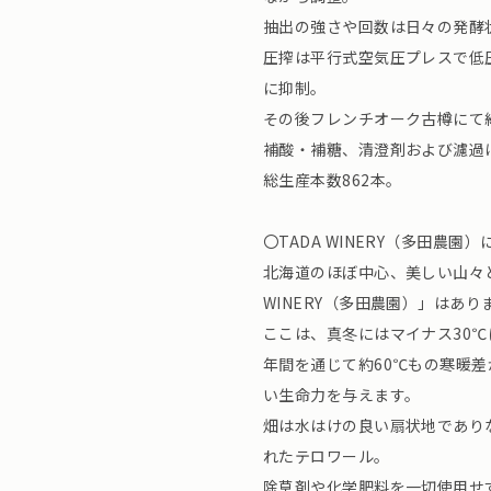
抽出の強さや回数は日々の発酵
圧搾は平行式空気圧プレスで低
に抑制。
その後フレンチオーク古樽にて
補酸・補糖、清澄剤および濾過
総生産本数862本。
〇TADA WINERY（多田農
北海道のほぼ中心、美しい山々
WINERY（多田農園）」はあり
ここは、真冬にはマイナス30
年間を通じて約60℃もの寒暖
い生命力を与えます。
畑は水はけの良い扇状地であり
れたテロワール。
除草剤や化学肥料を一切使用せ