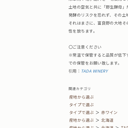
土地の空気と共に「野生酵母」
発酵のリスクを恐れず、その土
それはまさに、富良野の大地そ
性を放ちます。
〇ご注意ください
※常温で保管すると品質が低下
での保管をお願い致します。
引用：
TADA WINERY
関連カテゴリ
産地から選ぶ
タイプで選ぶ
タイプで選ぶ
＞
赤ワイン
産地から選ぶ
＞
北海道
産地から選ぶ
＞
北海道
＞
TA