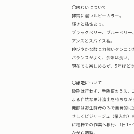
〇味わいについて
非常に濃いルビーカラー。
輝きと粘性あり。
ブラックベリー、ブルーベリー
アンスとスパイス香。
伸びやかな酸と力強いタンニン
バランスがよく、余韻は長い。
現在でも楽しめるが、5年ほど
〇醸造について
破砕は行わず、手除梗のうえ、
よる自然な果汁流出を待ちなが
発酵は野生酵母のみで自発的に
さしくピジャージュ（櫂入れ）
に櫂棒での作業へ移行、1日1
ながら調整。