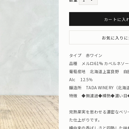
カートに入
お気に入りに
タイプ 赤ワイン
品種 メルロ61% カベルネソー
葡萄産地 北海道上富良野 自
Alc 12.5％
醸造所 TADA WINERY（北海道上
特徴 ◆無濾過◆樽熟◆濃い目
完熟果実を思わせる濃密なベリ
た仕上がりです。
樽由来の香ばしさと円熟した味