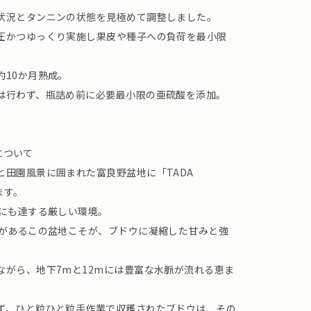
状況とタンニンの状態を見極めて調整しました。
圧かつゆっくり実施し果皮や種子への負荷を最小限
約10か月熟成。
は行わず、瓶詰め前に必要最小限の亜硫酸を添加。
園）について
と田園風景に囲まれた富良野盆地に「TADA
ます。
℃にも達する厳しい環境。
差があるこの盆地こそが、ブドウに凝縮した甘みと強
ながら、地下7mと12mには豊富な水脈が流れる恵ま
ず、ひと粒ひと粒手作業で収穫されたブドウは、その