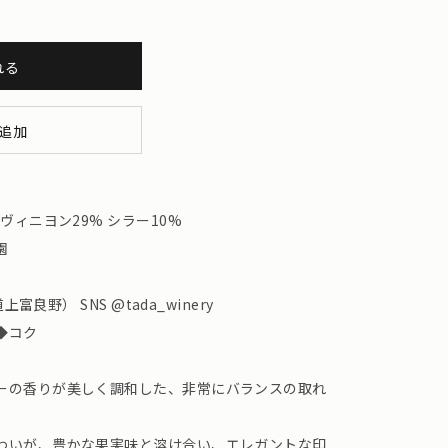
れる
追加
ヴィニヨン29% シラー10%
園
富良野） SNS @tada_winery
◆コク
ーの香りが美しく調和した、非常にバランスの取れ
わいが、豊かな果実味と溶け合い、エレガントな印