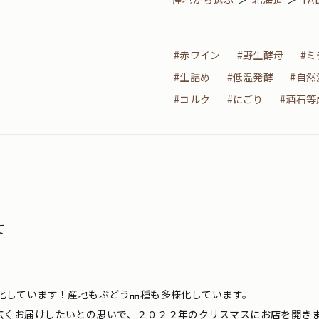
#赤ワイン
#野生酵母
#
#生詰め
#低温発酵
#自然
#コルク
#にごり
#酒石等
て
化しています！産地もぶどう品種も多様化しています。
広くお届けしたいとの思いで、２０２２年のクリスマスにお店を開き