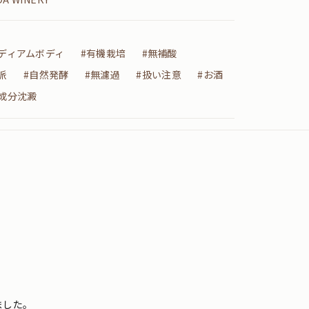
ミディアムボディ
#有機栽培
#無補酸
派
#自然発酵
#無濾過
#扱い注意
#お酒
成分沈澱
ました。