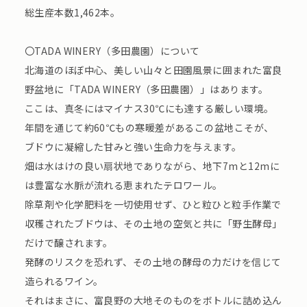
総生産本数1,462本。
〇TADA WINERY（多田農園）について
北海道のほぼ中心、美しい山々と田園風景に囲まれた富良
野盆地に「TADA WINERY（多田農園）」はあります。
ここは、真冬にはマイナス30℃にも達する厳しい環境。
年間を通じて約60℃もの寒暖差があるこの盆地こそが、
ブドウに凝縮した甘みと強い生命力を与えます。
畑は水はけの良い扇状地でありながら、地下7mと12mに
は豊富な水脈が流れる恵まれたテロワール。
除草剤や化学肥料を一切使用せず、ひと粒ひと粒手作業で
収穫されたブドウは、その土地の空気と共に「野生酵母」
だけで醸されます。
発酵のリスクを恐れず、その土地の酵母の力だけを信じて
造られるワイン。
それはまさに、富良野の大地そのものをボトルに詰め込ん