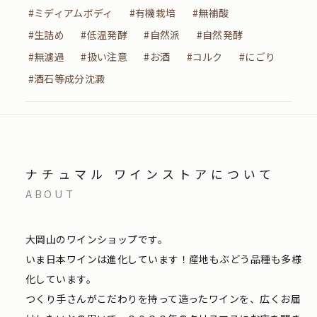
#ミディアムボディ
#有機栽培
#無補酸
#生詰め
#低温発酵
#自然派
#自然発酵
#無濾過
#扱い注意
#お酒
#コルク
#にごり
#酒石等成分沈澱
ナチュマル ワインストアについて
ABOUT
大岡山のワインショップです。
いま日本ワインは進化しています！産地もぶどう品種も多様
化しています。
つくり手さんがこだわりを持って造ったワインを、広くお届