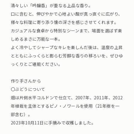
清々しい「吟醸香」が重なる上品な香り。
口に含むと、伸びやかで心地よい酸が真っ直ぐに広がり、
様々な料理に寄り添う懐の深さを感じさせてくれます。
カジュアルな食卓から特別なシーンまで、場面を選ばず楽
しめるまさに万能な一本。
よく冷やしてシャープなキレを楽しんだ後は、温度の上昇
とともにふっくらと膨らむ芳醇な香りの移ろいを、ぜひゆ
っくりとご堪能ください。
作り手さんから
〇ぶどうについて
畑は片側水平コルドンで仕立て、2007年、2011年、2012
年植栽を主体とするピノ・ノワールを使用（21年樹を一
部含む）。
2023年10月11日に手摘みで収穫しました。