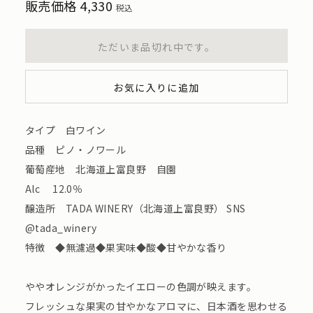
販売価格
4,330
税込
ただいま品切れ中です。
お気に入りに追加
タイプ 白ワイン
品種 ピノ・ノワール
葡萄産地 北海道上富良野 自園
Alc 12.0％
醸造所 TADA WINERY（北海道上富良野） SNS
@tada_winery
特徴 ◆無濾過◆果実味◆酸◆甘やかな香り
ややオレンジがかったイエローの色調が映えます。
フレッシュな果実の甘やかなアロマに、日本酒を思わせる