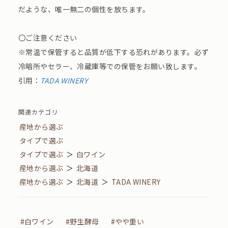
だような、唯一無二の個性を放ちます。
〇ご注意ください
※常温で保管すると品質が低下する恐れがあります。必ず
冷暗所やセラー、冷蔵庫等での保管をお願い致します。
引用：
TADA WINERY
関連カテゴリ
産地から選ぶ
タイプで選ぶ
タイプで選ぶ
＞
白ワイン
産地から選ぶ
＞
北海道
産地から選ぶ
＞
北海道
＞
TADA WINERY
#白ワイン
#野生酵母
#やや重い