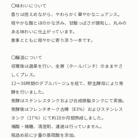
〇味わいについて
香りは控えめながら、やわらかく華やかなニュアンス。
穏やかな酸とほのかな渋み、甘酸っぱさが調和し、丸みの
ある味わいに仕上がっています。
食事とともに穏やかに寄り添う一本です。
〇醸造について
収穫後は選果を行い、全房（ホールバンチ）のままやさ
しくプレス。
12～36時間のデブルバージュを経て、野生酵母により発
酵を行いました。
発酵はステンレスタンクおよび合成樹脂タンクにて実施。
発酵後はフレンチオーク古樽（83％）およびステンレス
タンク（17％）にて約10か月間熟成しました。
補酸・補糖、清澄剤、濾過は行っていません。
瓶詰め前に少量の亜硫酸を添加。