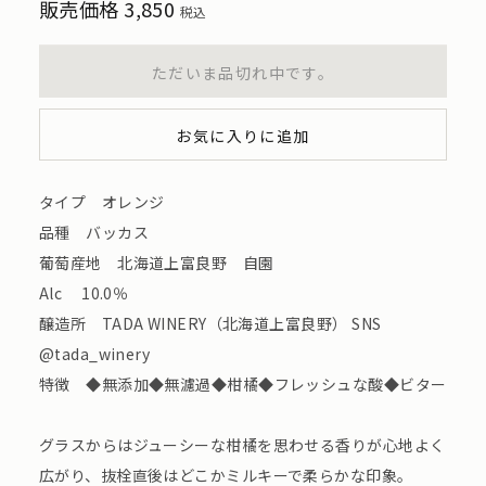
販売価格
3,850
税込
ただいま品切れ中です。
お気に入りに追加
タイプ オレンジ
品種 バッカス
葡萄産地 北海道上富良野 自園
Alc 10.0％
醸造所 TADA WINERY（北海道上富良野） SNS
@tada_winery
特徴 ◆無添加◆無濾過◆柑橘◆フレッシュな酸◆ビター
グラスからはジューシーな柑橘を思わせる香りが心地よく
広がり、抜栓直後はどこかミルキーで柔らかな印象。