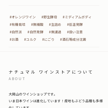
#オレンジワイン
#野生酵母
#ミディアムボディ
#有機栽培
#無補酸
#生詰め
#低温発酵
#自然派
#自然発酵
#無濾過
#扱い注意
#お酒
#コルク
#にごり
#酒石等成分沈澱
ナチュマル ワインストアについて
ABOUT
大岡山のワインショップです。
いま日本ワインは進化しています！産地もぶどう品種も多様
化しています。