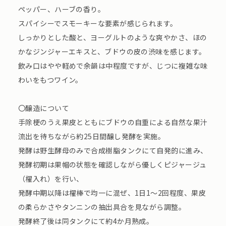
ペッパー、ハーブの香り。
スパイシーでスモーキーな要素が感じられます。
しっかりとした酸と、ヨーグルトのような爽やかさ、ほの
かなジンジャーエキスと、ブドウの皮の渋味を感じます。
飲み口はやや軽めで余韻は中程度ですが、じつに複雑な味
わいをもつワイン。
〇醸造について
手除梗のうえ果皮とともにブドウの自重による自然な果汁
流出を待ちながら約25日間醸し発酵を実施。
発酵は野生酵母のみで合成樹脂タンクにて自発的に進み、
発酵初期は果帽の状態を確認しながら優しくピジャージュ
（櫂入れ）を行い、
発酵中期以降は櫂棒で均一に混ぜ、1日1～2回程度、果皮
の柔らかさやタンニンの抽出具合を見ながら調整。
発酵終了後は同タンクにて約4か月熟成。