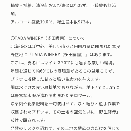
補酸・補糖、清澄剤および濾過は行わず、亜硫酸も無添
加。
アルコール度数10.0％、総生産本数973本。
〇TADA WINERY（多田農園）について
北海道のほぼ中心、美しい山々と田園風景に囲まれた富良
野盆地に「TADA WINERY（多田農園）」はあります。
ここは、真冬にはマイナス30℃にも達する厳しい環境。
年間を通じて約60℃もの寒暖差があるこの盆地こそが、
ブドウに凝縮した甘みと強い生命力を与えます。
畑は水はけの良い扇状地でありながら、地下7mと12mに
は豊富な水脈が流れる恵まれたテロワール。
除草剤や化学肥料を一切使用せず、ひと粒ひと粒手作業で
収穫されたブドウは、その土地の空気と共に「野生酵母」
だけで醸されます。
発酵のリスクを恐れず、その土地の酵母の力だけを信じて