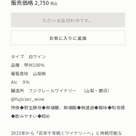
販売価格
2,750
税込
ただいま品切れ中です。
お気に入りに追加
タイプ 白ワイン
品種 甲州100％
葡萄産地 山梨県
Alc 9％
醸造所 フジクレールワイナリー （山梨・勝沼）
@fujiclair_wine
特徴◆野生酵母◆無補糖、無補酸◆無濾過◆酸味◆和柑橘
◆飲みやすい◆軽め
2023年から「百年千年続くワイナリーへ」と持続可能な