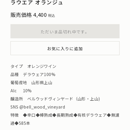
ラウエア オランジュ
販売価格
4,400
税込
ただいま品切れ中です。
お気に入りに追加
タイプ オレンジワイン
品種 デラウェア100%
葡萄産地 山形県上山
Alc 10%
醸造所 ベルウッドヴィンヤード（山形・上山)
SNS @bell_wood_vineyard
特徴 ◆辛口◆樽熟成◆長期熟成◆有核デラウェア◆無濾
過◆585本