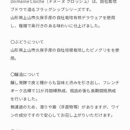
Domaine Cloche（ドメーヌ クロッシュ）は、自社栽培
ブドウで造るフラッグシップシリーズです。
山形県上山市久保手産の自社栽培有核デラウェアを使用
し、複雑で奥行きのある味わいに仕上げました。
〇ぶどうについて
山形県上山市久保手産の自社垣根栽培したピノグリをを使
用。
〇醸造について
醸し発酵で皮と種からも旨味と渋みを引き出し、フレンチ
オーク古樽で11か月間樽熟成、瓶詰め後も長期間瓶熟成
を行いました。
無濾過のため、濁りや澱（浮遊物等）がありますが、ワイ
ンの成分ですので安心してお召し上がりいただけます。