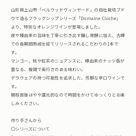
山形県上山市「ベルウッドヴィンヤード」の自社栽培ブド
ウで造るフラッグシップシリーズ「Domaine Cloche」
より、特別なオレンジワインが登場しました。
皮や種由来の旨味を丁寧に引き出す醸し発酵に加え、古樽
での長期間熟成を経てリリースされるこだわりの1本で
す。
マンゴー、桃や紅茶のニュアンスに、樽由来のナッツ香が
重なる、複雑で奥行きのある味わい。
デラウェアの持つ可能性を追求した、芳醇な辛口ワインで
す。
開栓直後はやや還元的なので時間をかけてゆっくりとお楽
しみください。
作り手さんから
〇シリーズについて