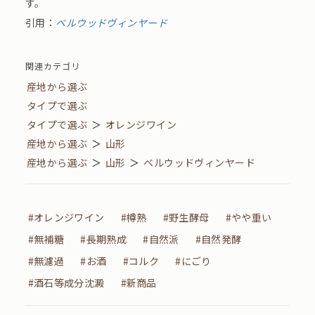
す。
引用：
ベルウッドヴィンヤード
関連カテゴリ
産地から選ぶ
タイプで選ぶ
タイプで選ぶ
＞
オレンジワイン
産地から選ぶ
＞
山形
産地から選ぶ
＞
山形
＞
ベルウッドヴィンヤード
#オレンジワイン
#樽熟
#野生酵母
#やや重い
#無補糖
#長期熟成
#自然派
#自然発酵
#無濾過
#お酒
#コルク
#にごり
#酒石等成分沈澱
#新商品