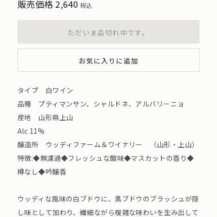
販売価格
2,640
税込
ただいま品切れ中です。
お気に入りに追加
タイプ 白ワイン
品種 プティマンサン、シャルドネ、アルバリーニョ
産地 山形県上山
Alc 11%
醸造所 ウッディファーム＆ワイナリー （山形・上山）
特徴:◆無濾過◆フレッシュな酸味◆マスカットの香り◆
樽なし◆吟醸香
ウッディな風味の白ブドウに、黒ブドウのブラッシュが隠
し味として加わり、繊細ながら複雑な味わいを生み出して