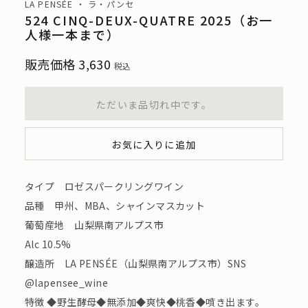
LA PENSÉE ・ ラ・パンセ
524 CINQ-DEUX-QUATRE 2025（お一
人様一本まで）
販売価格
3,630
税込
ただいま品切れ中です。
お気に入りに追加
タイプ ロゼスパークリングワイン
品種 甲州、MBA、シャインマスカット
葡萄産地 山梨県南アルプス市
Alc 10.5%
醸造所 LA PENSÉE（山梨県南アルプス市）SNS
@lapensee_wine
特徴 ◆野生酵母◆無添加◆爽快◆桃香◆噴き出ます。