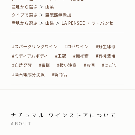
産地から選ぶ
＞
山梨
タイプで選ぶ
＞
亜硫酸無添加
産地から選ぶ
＞
山梨
＞
LA PENSÉE ・ ラ・パンセ
#スパークリングワイン
#ロゼワイン
#野生酵母
#ミディアムボディ
#王冠
#無補糖
#有機栽培
#自然発酵
#蜜蝋
#扱い注意
#お酒
#にごり
#酒石等成分沈澱
#新商品
ナチュマル ワインストアについて
ABOUT