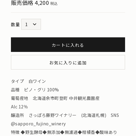
販売価格
4,200
税込
数量
カートに入れる
お気に入りに追加
タイプ 白ワイン
品種 ピノ・グリ 100%
葡萄産地 北海道余市町登町 中井観光農園産
Alc 12％
醸造所 さっぽろ藤野ワイナリー (北海道札幌) SNS
@sapporo_fujino_winery
特徴 ◆野生酵母◆無添加◆無濾過◆柑橘香◆酸味あり