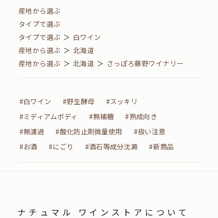
産地から選ぶ
タイプで選ぶ
タイプで選ぶ
＞
白ワイン
産地から選ぶ
＞
北海道
産地から選ぶ
＞
北海道
＞
さっぽろ藤野ワイナリー
#白ワイン
#野生酵母
#スッキリ
#ミディアムボディ
#無補糖
#熟成向き
#無濾過
#酸化防止剤微量使用
#扱い注意
#お酒
#にごり
#酒石等成分沈澱
#新商品
ナチュマル ワインストアについて