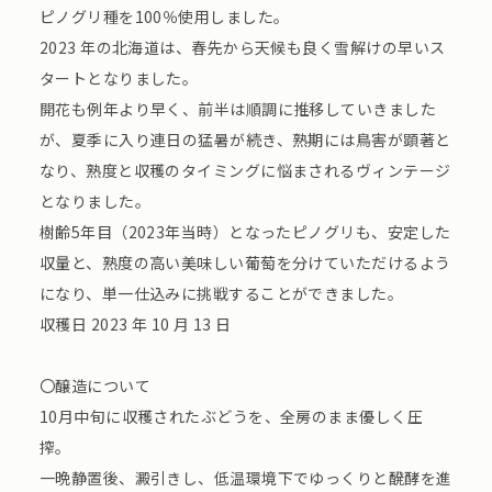
ピノグリ種を100％使用しました。
2023 年の北海道は、春先から天候も良く雪解けの早いス
タートとなりました。
開花も例年より早く、前半は順調に推移していきました
が、夏季に入り連日の猛暑が続き、熟期には鳥害が顕著と
なり、熟度と収穫のタイミングに悩まされるヴィンテージ
となりました。
樹齢5年目（2023年当時）となったピノグリも、安定した
収量と、熟度の高い美味しい葡萄を分けていただけるよう
になり、単一仕込みに挑戦することができました。
収穫日 2023 年 10 月 13 日
〇醸造について
10月中旬に収穫されたぶどうを、全房のまま優しく圧
搾。
一晩静置後、澱引きし、低温環境下でゆっくりと醗酵を進