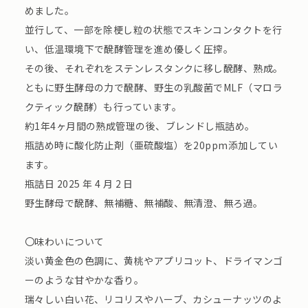
めました。
並行して、一部を除梗し粒の状態でスキンコンタクトを行
い、低温環境下で醗酵管理を進め優しく圧搾。
その後、それぞれをステンレスタンクに移し醗酵、熟成。
ともに野生酵母の力で醗酵、野生の乳酸菌でMLF（マロラ
クティック醗酵）も行っています。
約1年4ヶ月間の熟成管理の後、ブレンドし瓶詰め。
瓶詰め時に酸化防止剤（亜硫酸塩）を20ppm添加してい
ます。
瓶詰日 2025 年 4 月 2 日
野生酵母で醗酵、無補糖、無補酸、無清澄、無ろ過。
〇味わいについて
淡い黄金色の色調に、黄桃やアプリコット、ドライマンゴ
ーのような甘やかな香り。
瑞々しい白い花、リコリスやハーブ、カシューナッツのよ