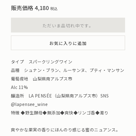
販売価格
4,180
税込
ただいま品切れ中です。
お気に入りに追加
タイプ スパークリングワイン
品種 シュナン・ブラン、ルーサンヌ、プティ・マンサン
葡萄産地 山梨県南アルプス市
Alc 11%
醸造所 LA PENSÉE（山梨県南アルプス市）SNS
@lapensee_wine
特徴 ◆野生酵母◆無添加◆爽快◆リンゴ香◆濁り
爽やかな果実の香りにほんのり感じる蜜のニュアンス。