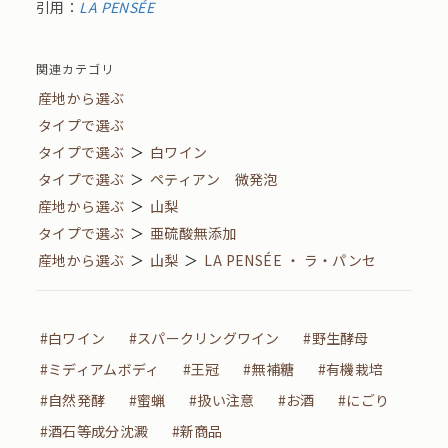
引用：
LA PENSÉE
関連カテゴリ
産地から選ぶ
タイプで選ぶ
タイプで選ぶ
＞
白ワイン
タイプで選ぶ
＞
ペティアン 微発泡
産地から選ぶ
＞
山梨
タイプで選ぶ
＞
亜硫酸無添加
産地から選ぶ
＞
山梨
＞
LA PENSÉE ・ ラ・パンセ
#白ワイン
#スパークリングワイン
#野生酵母
#ミディアムボディ
#王冠
#無補糖
#有機栽培
#自然発酵
#蜜蝋
#扱い注意
#お酒
#にごり
#酒石等成分沈澱
#新商品